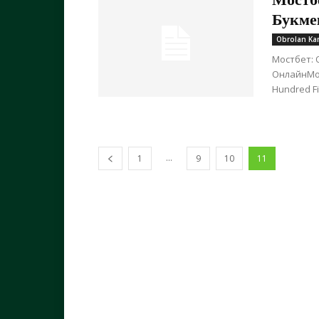
Букме
Obrolan Ka
Мостбет: 
ОнлайнMos
Hundred Fi
...
1
9
10
11