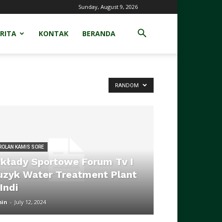
Sunday, August 9, 2026
RITA
KONTAK
BERANDA
RANDOM
ROLAN KAMIS SORE
kłady Sportowe Forum Tv I
zyk Water Treatment Plant
 Indi
in
-
July 12, 2024