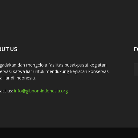
OUT US
F
adakan dan mengelola fasilitas pusat-pusat kegiatan
ervasi satwa liar untuk mendukung kegiatan konservasi
 liar di Indonesia.
act us:
info@gibbon-indonesia.org