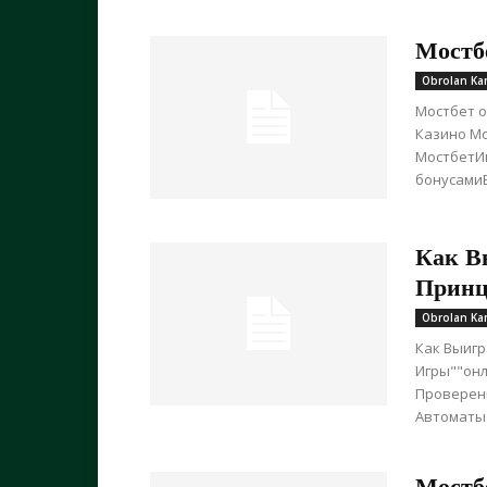
Мостб
Obrolan Ka
Мостбет о
Казино Mo
МостбетИ
бонусамиВ
Как В
Принц
Obrolan Ka
Как Выигр
Игры""он
Проверенн
Автоматы.
Мостб