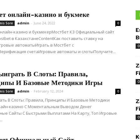
ет онлайн-казино и букмеке
admin
-
June 24, 2022
mis Sore
0
E
нлайн-казино и букмекерМостбет КЗ Официальный сайт
B
stbet в КазахстанеContentКак поставить ставку на
гровые автоматыИграть в Мостбет с
O
ерификация счетаИгровые автоматы и слотыПолучите...
Z
ыиграть В Слоты: Правила,
F
ипы И Базовые Методики Игры
O
admin
-
February 12, 2024
mis Sore
0
ать В Слоты: Правила, Принципы И Базовые Методики
Z
лайн-казино С Моментальным Выводом Денег
F
ые Сайты С Быстрыми Выплатами На Карту, Топ Игровые
O
..
K
ет: Официальный Сайт