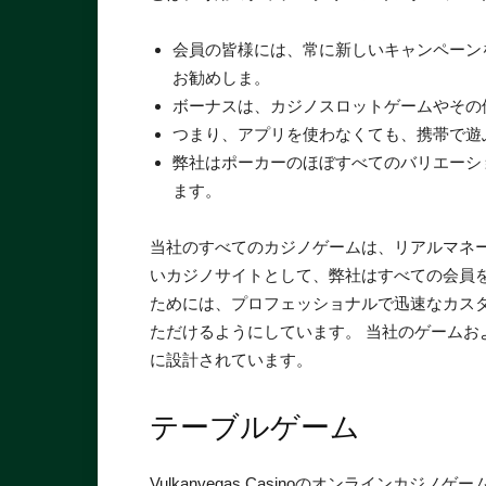
会員の皆様には、常に新しいキャンペーン
お勧めしま。
ボーナスは、カジノスロットゲームやその
つまり、アプリを使わなくても、携帯で遊
弊社はポーカーのほぼすべてのバリエーシ
ます。
当社のすべてのカジノゲームは、リアルマネ
いカジノサイトとして、弊社はすべての会員
ためには、プロフェッショナルで迅速なカス
ただけるようにしています。 当社のゲーム
に設計されています。
テーブルゲーム
Vulkanvegas Casinoのオンラインカ