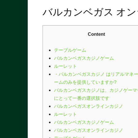
バルカンベガス オ
Content
テーブルゲーム
バルカンベガスカジノゲーム
ルーレット
・バルカンベガスカジノ はリアルマネー
ームのみを提供していますか?
バルカンベガスカジノは、カジノゲーマ
にとって一番の選択肢です
バルカンベガスオンラインカジノ
ルーレット
バルカンベガスカジノゲーム
バルカンベガスオンラインカジノ