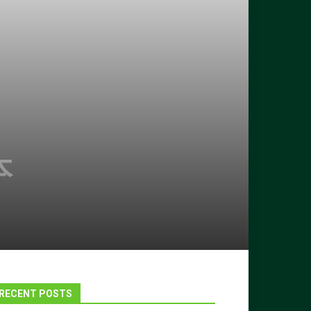
本
RECENT POSTS