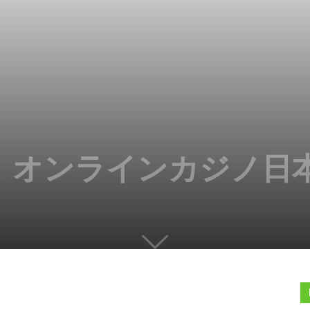
 オンラインカジノ日