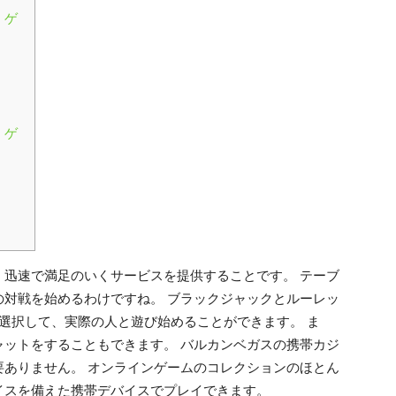
 ゲ
 ゲ
、迅速で満足のいくサービスを提供することです。 テーブ
の対戦を始めるわけですね。 ブラックジャックとルーレッ
選択して、実際の人と遊び始めることができます。 ま
ャットをすることもできます。 バルカンベガスの携帯カジ
要ありません。 オンラインゲームのコレクションのほとん
イスを備えた携帯デバイスでプレイできます。