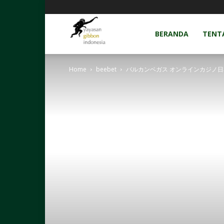
Yayasan
BERANDA
TENT
Home
beebet
バルカンベガス オンラインカジノ日
Gibbon
Indonesia
Bomjudi