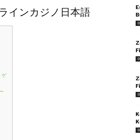
E
ンラインカジノ日本語
B
O
Z
F
O
 ゲ
Z
F
ー
O
K
K
O