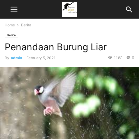
Home
Berita
Berita
Penandaan Burung Liar
1197
0
By
admin
-
February 5, 2021