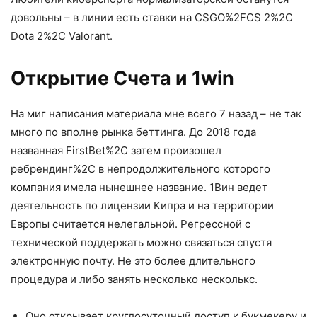
довольны – в линии есть ставки на CSGO%2FCS 2%2C
Dota 2%2C Valorant.
Открытие Счета и 1win
На миг написания материала мне всего 7 назад – не так
много по вполне рынка беттинга. До 2018 года
названная FirstBet%2C затем произошел
ребрендинг%2C в непродолжительного которого
компания имела нынешнее название. 1Вин ведет
деятельность по лицензии Кипра и на территории
Европы считается нелегальной. Регрессной с
технической поддержать можно связаться спустя
электронную почту. Не это более длительного
процедура и либо занять несколько несколькс.
Оно открывает круглосуточный доступ к букмекеру и