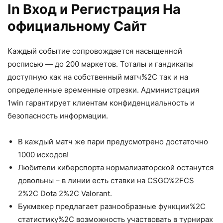
In Вход и Регистрация На
официальному Сайт
Каждый событие сопровождается насыщенной
росписью — до 200 маркетов. Тоталы и гандикапы
доступную как на собственный матч%2C так и на
определенные временные отрезки. Администрация
1win гарантирует клиентам конфиденциальность и
безопасность информации.
В каждый матч же пари предусмотрено достаточно
1000 исходов!
Любители киберспорта нормализаторской останутся
довольны – в линии есть ставки на CSGO%2FCS
2%2C Dota 2%2C Valorant.
Букмекер предлагает разнообразные функции%2C
статистику%2C возможность участвовать в турнирах