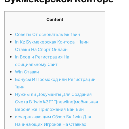
Content
Советы От основатель Бк 1вин
In Kz Букмекерская Контора – 1вин
Ставки На Спорт Онлайн
In Вход и Регистрация На
официальному Сайт
Win Ставки
Бонусы И Промокод или Регистрации
1вин
Нужны ли Документы Для Создания
Счета В 1win%3F” “[newline]мобильная
Версия же Приложения Ван Вин
исчерпывающим Обзор Бк 1win Для
Начинающих Игроков На Ставках