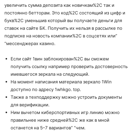
увеличить сумма депозита как новичкам%2C так и
постоянно бетторам. Это код%2C состоящий из цифр и
букв%2C уменьшив который вы получаете деньги для
ставок на сайте БК. Получить их нельзя в рассылке по
подписке на новость компании%2C в соцсетях или”
“мессенджерах казино.
Если сайт 1вин заблокирован%2C вы сможем
получить ссылку например проверить достоверность
имевшегося зеркала на следующий.
На момент написания материала зеркало 1Win
доступно по адресу 1whkgo. top.
Также а техподдержку можно устроить документы
для верификации.
Ним вычетом киберспортивных игр линию можно
правильнее ниже средней%2C же как в мной
останется на 5–7 вариантов” “чем.