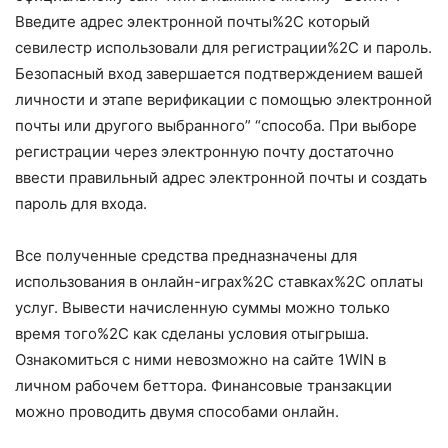
Введите адрес электронной почты%2C который
севилестр использовали для регистрации%2C и пароль.
Безопасный вход завершается подтверждением вашей
личности и этапе верификации с помощью электронной
почты или другого выбранного” “способа. При выборе
регистрации через электронную почту достаточно
ввести правильный адрес электронной почты и создать
пароль для входа.
Все полученные средства предназначены для
использования в онлайн-играх%2C ставках%2C оплаты
услуг. Вывести начисленную суммы можно только
время того%2C как сделаны условия отыгрыша.
Ознакомиться с ними невозможно на сайте 1WIN в
личном рабочем беттора. Финансовые транзакции
можно проводить двумя способами онлайн.