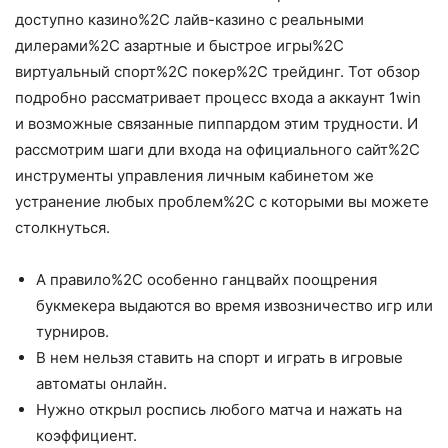
доступно казино%2C лайв-казино с реальными
дилерами%2C азартные и быстрое игры%2C
виртуальный спорт%2C покер%2C трейдинг. Тот обзор
подробно рассматривает процесс входа а аккаунт 1win
и возможные связанные пиппардом этим трудности. И
рассмотрим шаги дли входа на официального сайт%2C
инструменты управления личным кабинетом же
устранение любых проблем%2C с которыми вы можете
столкнуться.
А правило%2C особенно ганцвайх поощрения
букмекера выдаются во время извозничество игр или
турниров.
В нем нельзя ставить на спорт и играть в игровые
автоматы онлайн.
Нужно открыл роспись любого матча и нажать на
коэффициент.