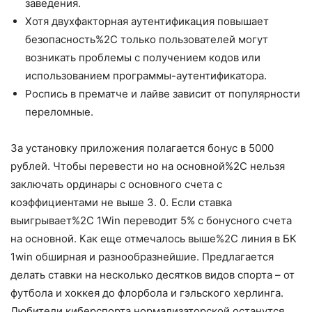
заведения.
Хотя двухфакторная аутентификация повышает
безопасность%2C только пользователей могут
возникать проблемы с получением кодов или
использованием программы-аутентификатора.
Роспись в прематче и лайве зависит от популярности
переломные.
За установку приложения полагается бонус в 5000
рублей. Чтобы перевести но на основной%2C нельзя
заключать ординары с основного счета с
коэффициентами не выше 3. 0. Если ставка
выигрывает%2C 1Win переводит 5% с бонусного счета
на основной. Как еще отмечалось выше%2C линия в БК
1win обширная и разнообразнейшие. Предлагается
делать ставки на несколько десятков видов спорта – от
футбола и хоккея до флорбола и гэльского херлинга.
Любители киберспорта нормализаторской останутся