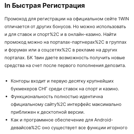
In Быстрая Регистрация
Промокод для регистрации на официальном сейте 1WIN
отличается от других бонусов. Но можно использовать
и для ставок и спорт%2C и в онлайн-казино. Найти
промокод можно на порталах-партнерах%2C в группах
и форумах или а соцсетях%2C в рекламе на других
порталах. БК 1вин даете возможность получить новые
средства на счет после первого пополнения депозита.
Конторы входит и первую десятку крупнейших
букмекеров СНГ среди ставок на спорт и казино.
Функциональность полностью идентична
официальному сайту%2C интерфейс максимально
приближен к десктопной версии.
Как и программное обеспечение для Android-
девайсов%2C оно существует все функции игорного