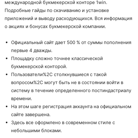
международной букмекерской конторе 1win.
Подробные гайды по скачиванию и установке
приложений и выводу расходующихся. Вся информация
о акциях и бонусах букмекерской компании.
Официальный сайт дает 500 % от суммы пополнения
первые 4 дважды.
Площадку сложно точнее классической
букмекерской конторой.
Пользователи%2C столкнувшиеся с такой
вопросом%2C могут быть не в состоянии войти в
систему в течение определенного постиндастриалу
времени.
На этом шаге регистрация аккаунта на официальном
сайте завершена.
Здесь все оформлено в современном стиле с
небольшими блоками.