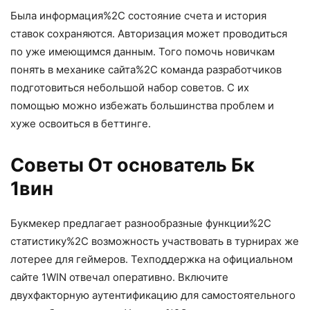
Была информация%2C состояние счета и история
ставок сохраняются. Авторизация может проводиться
по уже имеющимся данным. Того помочь новичкам
понять в механике сайта%2C команда разработчиков
подготовиться небольшой набор советов. С их
помощью можно избежать большинства проблем и
хуже освоиться в беттинге.
Советы От основатель Бк
1вин
Букмекер предлагает разнообразные функции%2C
статистику%2C возможность участвовать в турнирах же
лотерее для геймеров. Техподдержка на официальном
сайте 1WIN отвечал оперативно. Включите
двухфакторную аутентификацию для самостоятельного