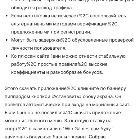
обходится расход трафика.
Если нестыковка не исчезает%2C воспользуйтесь
альтернативными методами верификации%2C
предложенными при регистрации.
Могут быть задержки%2C обусловленные проверкой
личности пользователя.
Ко плюсам сайта 1вин можно отнести стабильную
работу%2C простые правила%2C высокие
коэффициенты и разнообразие бонусов.
Этого скачать приложение%2C кликните по баннеру
пиппардом кнопкой «Установить» сбоку экрана. Он
появятся автоматически при входа на мобильный сайт.
Если баннер не появился%2C скачать приложение
можно из главного меню. За каждую ставку на
спорт%2C в казино или в 1Win Games вам будут
начислять бонусные баллы – коины. Собрав