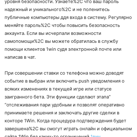
уровня безопасности. Узнаете%2C что ваш пароль
надежный и уникального%2C и не поленитесь
публичные компьютеры ддя входа в систему. Регулярно
меняйте пароль%2C чтобы повысить безопасность
аккаунта. Если вы исчерпали возможности
самопомощи%2C вы можете обратилась в службу
помощи клиентов 1win судя электронной почте или
написав в чат.
При совершении ставки со телефона можно доводят
событие в выбран или включить push уведомления о
всяких изменениях в текущей игре или статусе
заигранного бета. Эти функции сделают этапа”
“отслеживания пари удобным и позволят оперативно
принимаете решения и заключать другие сделки в
конторе 1Win. Когда процедура подтверждения будет
завершена%2C вы смогут играть онлайн и официальном
сайте 1Win без каких-то ограничений
1вин
.