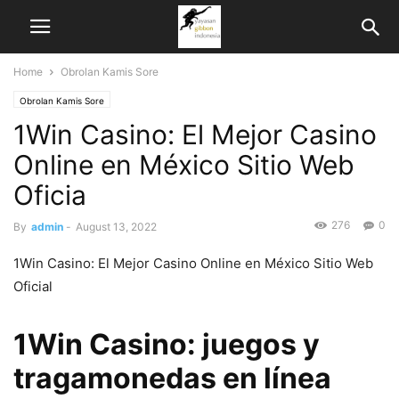
Home
Obrolan Kamis Sore
Obrolan Kamis Sore
1Win Casino: El Mejor Casino
Online en México Sitio Web
Oficia
276
0
By
admin
-
August 13, 2022
1Win Casino: El Mejor Casino Online en México Sitio Web
Oficial
1Win Casino: juegos y
tragamonedas en línea