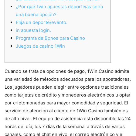
¿Por qué 1win apuestas deportivas sería
una buena opción?
Elija un deporte/evento.
in apuesta login.
Programa de Bonos para Casino
Juegos de casino 1Win
Cuando se trata de opciones de pago, 1Win Casino admite
una variedad de métodos adecuados para los apostadores.
Los jugadores pueden elegir entre opciones tradicionales
como tarjetas de crédito y monederos electrónicos u optar
por criptomonedas para mayor comodidad y seguridad. El
servicio de atención al cliente de 1Win Casino también es
de alto nivel. El equipo de asistencia está disponible las 24
horas del día, los 7 días de la semana, a través de varios
canales, como el chat en vivo, el correo electrónico y el