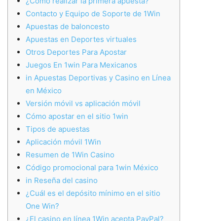
¿Cómo realizar la primera apuesta?
Contacto y Equipo de Soporte de 1Win
Apuestas de baloncesto
Apuestas en Deportes virtuales
Otros Deportes Para Apostar
Juegos En 1win Para Mexicanos
in Apuestas Deportivas y Casino en Línea
en México
Versión móvil vs aplicación móvil
Cómo apostar en el sitio 1win
Tipos de apuestas
Aplicación móvil 1Win
Resumen de 1Win Casino
Código promocional para 1win México
in Reseña del casino
¿Cuál es el depósito mínimo en el sitio
One Win?
¿El casino en línea 1Win acepta PayPal?