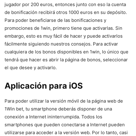
jugador por 200 euros, entonces junto con eso la cuenta
de bonificación recibirá otros 1000 euros en su depósito.
Para poder beneficiarse de las bonificaciones y
promociones de 1win, primero tiene que activarlas. Sin
embargo, esto es muy fácil de hacer y puede activarlos
fácilmente siguiendo nuestros consejos. Para activar
cualquiera de los bonos disponibles en 1win, lo único que
tendrá que hacer es abrir la página de bonos, seleccionar
el que desee y activarlo.
Aplicación para iOS
Para poder utilizar la versión móvil de la página web de
1Win bet, tu smartphone deberás disponer de una
conexión a Internet ininterrumpida. Todos los
smartphones que pueden conectarse a Internet pueden
utilizarse para acceder a la versión web. Por lo tanto, casi