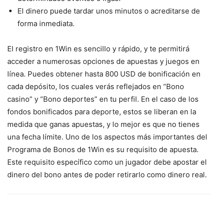
El dinero puede tardar unos minutos o acreditarse de
forma inmediata.
El registro en 1Win es sencillo y rápido, y te permitirá
acceder a numerosas opciones de apuestas y juegos en
línea. Puedes obtener hasta 800 USD de bonificación en
cada depósito, los cuales verás reflejados en “Bono
casino” y “Bono deportes” en tu perfil. En el caso de los
fondos bonificados para deporte, estos se liberan en la
medida que ganas apuestas, y lo mejor es que no tienes
una fecha límite. Uno de los aspectos más importantes del
Programa de Bonos de 1Win es su requisito de apuesta.
Este requisito específico como un jugador debe apostar el
dinero del bono antes de poder retirarlo como dinero real.