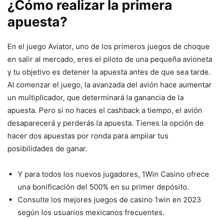
¿Cómo realizar la primera
apuesta?
En el juego Aviator, uno de los primeros juegos de choque
en salir al mercado, eres el piloto de una pequeña avioneta
y tu objetivo es detener la apuesta antes de que sea tarde.
Al comenzar el juego, la avanzada del avión hace aumentar
un multiplicador, que determinará la ganancia de la
apuesta. Pero si no haces el cashback a tiempo, el avión
desaparecerá y perderás la apuesta. Tienes la opción de
hacer dos apuestas por ronda para ampliar tus
posibilidades de ganar.
Y para todos los nuevos jugadores, 1Win Casino ofrece
una bonificación del 500% en su primer depósito.
Consulte los mejores juegos de casino 1win en 2023
según los usuarios mexicanos frecuentes.