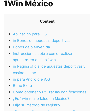
1Win México
Content
Aplicación para iOS
in Bonos de apuestas deportivas
Bonos de bienvenida
Instrucciones sobre cómo realizar
apuestas en el sitio 1win
in Página oficial de apuestas deportivas y
casino online
in para Android e iOS
Bono Extra
Cómo obtener y utilizar las bonificaciones
¿Es 1win real o falso en México?
Elija su método de registro.