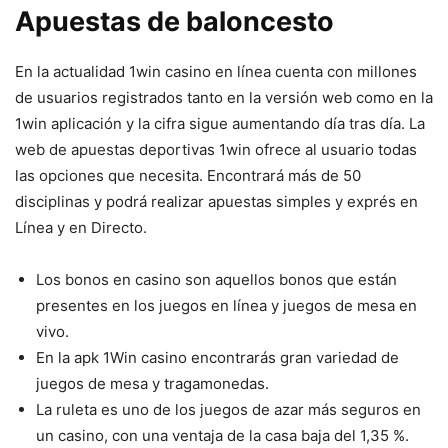
Apuestas de baloncesto
En la actualidad 1win casino en línea cuenta con millones
de usuarios registrados tanto en la versión web como en la
1win aplicación y la cifra sigue aumentando día tras día. La
web de apuestas deportivas 1win ofrece al usuario todas
las opciones que necesita. Encontrará más de 50
disciplinas y podrá realizar apuestas simples y exprés en
Línea y en Directo.
Los bonos en casino son aquellos bonos que están
presentes en los juegos en línea y juegos de mesa en
vivo.
En la apk 1Win casino encontrarás gran variedad de
juegos de mesa y tragamonedas.
La ruleta es uno de los juegos de azar más seguros en
un casino, con una ventaja de la casa baja del 1,35 %.