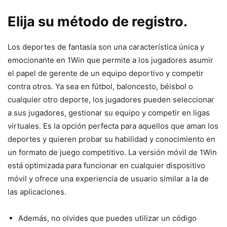
Elija su método de registro.
Los deportes de fantasía son una característica única y
emocionante en 1Win que permite a los jugadores asumir
el papel de gerente de un equipo deportivo y competir
contra otros. Ya sea en fútbol, baloncesto, béisbol o
cualquier otro deporte, los jugadores pueden seleccionar
a sus jugadores, gestionar su equipo y competir en ligas
virtuales. Es la opción perfecta para aquellos que aman los
deportes y quieren probar su habilidad y conocimiento en
un formato de juego competitivo. La versión móvil de 1Win
está optimizada para funcionar en cualquier dispositivo
móvil y ofrece una experiencia de usuario similar a la de
las aplicaciones.
Además, no olvides que puedes utilizar un código