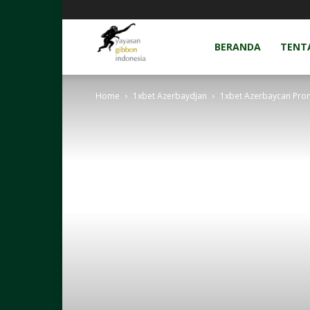
Yayasan
BERANDA
TENT
Home
1xbet Azerbaydjan
1xbet Azerbaycan Prom
Gibbon
Indonesia
Bomjudi