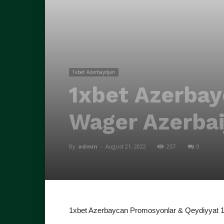
1xbet Azerbaydjan
1xbet Azerbay
Wager Azerbai
By
admin
-
August 21, 2022
257
0
1xbet Azerbaycan Promosyonlar & Qeydiyyat 1