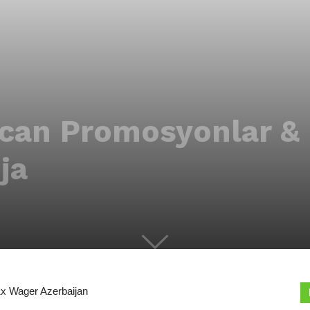
can Promosyonlar & 
ja
x Wager Azerbaijan