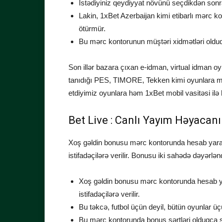
İstədiyiniz qeydiyyat növünü seçdikdən sonra
Lakin, 1xBet Azerbaijan kimi etibarlı mərc k
ötürmür.
Bu mərc kontorunun müştəri xidmətləri olduqc
Son illər bazara çıxan e-idman, virtual idman
tanıdığı PES, TIMORE, Tekken kimi oyunlara mə
etdiyimiz oyunlara həm 1xBet mobil vasitəsi ilə 
Bet Live : Canlı Yayım Həyacanı
Xoş gəldin bonusu mərc kontorunda hesab yara
istifadəçilərə verilir. Bonusu iki sahədə dəyərlən
Xoş gəldin bonusu mərc kontorunda hesab y
istifadəçilərə verilir.
Bu təkcə, futbol üçün deyil, bütün oyunlar üçü
Bu mərc kontorunda bonus şərtləri olduqca s