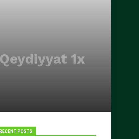
Qeydiyyat 1x
RECENT POSTS