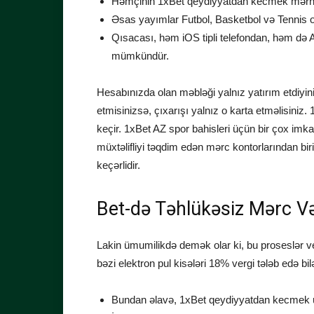
Həmçinin 1xBet qeydiyyatdan kecmek mərhəl
Əsas yayımlar Futbol, Basketbol və Tennis oy
Qısacası, həm iOS tipli telefondan, həm də 
mümkündür.
Hesabınızda olan məbləği yalnız yatırım etdiyin
etmisinizsə, çıxarışı yalnız o karta etməlisini
keçir. 1xBet AZ spor bahisleri üçün bir çox im
müxtəlifliyi təqdim edən mərc kontorlarından biri
keçərlidir.
Bet-də Təhlükəsiz Mərc V
Lakin ümumilikdə demək olar ki, bu proseslər ve
bəzi elektron pul kisələri 18% vergi tələb edə bilə
Bundan əlavə, 1xBet qeydiyyatdan kecmek ü