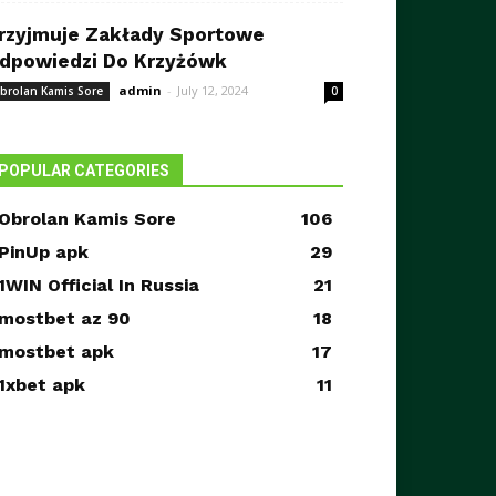
rzyjmuje Zakłady Sportowe
dpowiedzi Do Krzyżówk
admin
-
July 12, 2024
brolan Kamis Sore
0
POPULAR CATEGORIES
Obrolan Kamis Sore
106
PinUp apk
29
1WIN Official In Russia
21
mostbet az 90
18
mostbet apk
17
1xbet apk
11