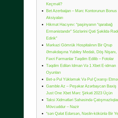
Keçməli?
Bet Azerbaijan – Mərc Kontorunun Bonus
Aksiyaları
Hikmət Hacıyev: “paşinyanın “qarabağ
Ermənistandır” Sözlərini Qəti Şəkildə Rəd
Edirik”
Mərkəzi Gömrük Hospitalının Bir Qrup
Əməkdaşına Yubiley Medalı, Döş Nişanı,
Fəxri Fərmanlar Təqdim Edilib – Fotolar
Təqdim Edilən Idman Və 1 Xbet E-idman
Oyunları
Bet-ə Pul Yükləmək Və Pul Çıxarışı Etmə
Gamble Az – Peşəkar Azərbaycan Baxiş
Just One Xbet Mərc Şirkəti 2023 Üçün
Taksi Xidmətləri Sahəsində Çatışmazlıqla
Mövcuddur – Nazir
“sən Qələt Edərsən, Nəslin-kökünlə Bir Y