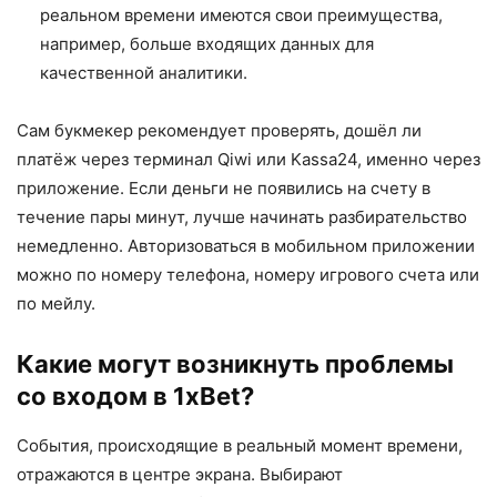
реальном времени имеются свои преимущества,
например, больше входящих данных для
качественной аналитики.
Сам букмекер рекомендует проверять, дошёл ли
платёж через терминал Qiwi или Kassa24, именно через
приложение. Если деньги не появились на счету в
течение пары минут, лучше начинать разбирательство
немедленно. Авторизоваться в мобильном приложении
можно по номеру телефона, номеру игрового счета или
по мейлу.
Какие могут возникнуть проблемы
со входом в 1xBet?
События, происходящие в реальный момент времени,
отражаются в центре экрана. Выбирают