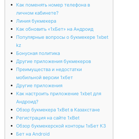
Как поменять номер телефона в
личном кабинете?
Линия букмекера
Как обновить «1хБет» на Андроид
Популярные вопросы о букмекере 1xbet
kz
Бонусная политика
Другие приложения букмекеров
Преимущества и недостатки
мобильной версии 1xбет
Другие приложения
Как настроить приложение 1xbet для
Андроид?
Обзор букмекера 1xBet в Казахстане
Регистрация на сайте 1xBet
Обзор букмекерской конторы 1хБет КЗ
Бет на Android