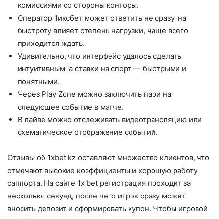
комиссиями со стороны конторы.
Оператор 1иксбет может ответить не сразу, на
быстроту влияет степень нагрузки, чаще всего
приходится ждать.
Удивительно, что интерфейс удалось сделать
интуитивным, а ставки на спорт — быстрыми и
понятными.
Через Play Zone можно заключить пари на
следующее событие в матче.
В лайве можно отслеживать видеотрансляцию или
схематическое отображение событий.
Отзывы об 1xbet kz оставляют множество клиентов, что
отмечают высокие коэффициенты и хорошую работу
саппорта. На сайте 1x bet регистрация проходит за
несколько секунд, после чего игрок сразу может
вносить депозит и сформировать купон. Чтобы игровой