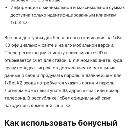
Информация о минимальной и максимальной суммах
доступна только идентифицированным клиентам
1xbet kz.
Все они доступны для бесплатного скачивания на 1xBet
КЗ официальном сайте и на его мобильной версии.
После регистрации клиенту присваивается ID и
открывается счет для ставок. В личном кабинете, куда
сразу попадает игрок, он должен ввести остальные
данные о себе и придумать пароль. В дальнейшем для
1xBet KZ входа потребуется указать логин и пароль.
Логином может выступать ID, адрес e-mail или номер
телефона. В республике 1хБет официальный сайт
находится в доменной зоне .kz.
Как использовать бонусный