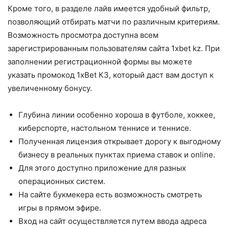
Кроме того, в разделе лайв имеется удобный фильтр,
позволяющий отбирать матчи по различным критериям.
Возможность просмотра доступна всем
зарегистрированным пользователям сайта 1xbet kz. При
заполнении регистрационной формы вы можете
указать промокод 1xBet КЗ, который даст вам доступ к
увеличенному бонусу.
Глубина линии особенно хороша в футболе, хоккее,
киберспорте, настольном теннисе и теннисе.
Полученная лицензия открывает дорогу к выгодному
бизнесу в реальных пунктах приема ставок и online.
Для этого доступно приложение для разных
операционных систем.
На сайте букмекера есть возможность смотреть
игры в прямом эфире.
Вход на сайт осуществляется путем ввода адреса