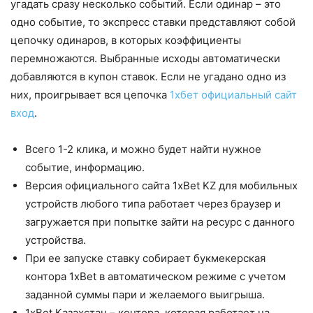
угадать сразу несколько событий. Если одинар – это
одно событие, то экспресс ставки представляют собой
цепочку одинаров, в которых коэффициенты
перемножаются. Выбранные исходы автоматически
добавляются в купон ставок. Если не угадано одно из
них, проигрывает вся цепочка
1хбет официальный сайт
вход
.
Всего 1-2 клика, и можно будет найти нужное
событие, информацию.
Версия официального сайта 1xBet KZ для мобильных
устройств любого типа работает через браузер и
загружается при попытке зайти на ресурс с данного
устройства.
При ее запуске ставку собирает букмекерская
контора 1xBet в автоматическом режиме с учетом
заданной суммы пари и желаемого выигрыша.
1xBet Казахстан – контора, которая работает на