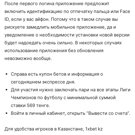
После первого логина приложение предложит
включить идентификацию по отпечатку пальца или Face
ID, если у вас айфон. Потому что в таком случае вы
рискуете замедлить мобильное приложение, да и
уведомление о необходимости установки новой версии
будет надоедать очень сильно. В некоторых случаях
использование приложения без обновления
невозможно вообще.
Справа есть купон бетов и информация о
сегодняшнем экспрессе дня.
Для участия нужно заключать пари на все этапы Лиги
Чемпионов по футболу с минимальной суммой
ставки 569 тенге.
Войти в личный кабинет, открыть “Вывести со счета”.
Для удобства игроков в Казахстане, 1xbet kz