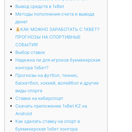
Вывод средств в 1xBet
Методы пополнения счета и вывода
денег
КАК МОЖНО ЗАРАБОТАТЬ С 1XBET?
ПРОГНОЗЫ НА СПОРТИВНЫЕ
СОБЫТИЯ
Выбор ставок
Надежна ли для игроков букмекерская
контора 1хБет?
Прогнозы на футбол, теннис,
баскетбол, хоккей, волейбол и другие
виды спорта
Ставки на киберспорт
Скачать приложение 1xBet KZ на
Android
Как сделать ставку на спорт в
букмекерская 1хбет контора