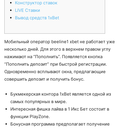
Конструктор ставок
LIVE Ставки
Вывод средств 1xBet
Мобильный оператор beeline1 xbet не работает уже
несколько дней. Для этого в верхнем правом углу
нажимают на “Пополнить”. Появляется кнопка
“Пополнить депозит” при быстрой регистрации.
Одновременно всплывают окна, предлагающие
совершить депозит и получить бонус.
Букмекерская контора 1xBet является одной из
самых популярных в мире.
Интересная фишка лайва в 1 Икс Бет состоит в
функции PlayZone.
Бонусная программа предполагает получение