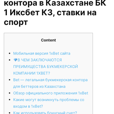
контора в Казахстане БК
1 Иксбет КЗ, ставки на
спорт
Content
Мобильная версия 1xBet сайта
В ЧЕМ ЗАКЛЮЧАЮТСЯ
ПРЕИМУЩЕСТВА БУКМЕКЕРСКОЙ
КОМПАНИИ 1XBET?
Bet — легальная букмекерская контора
для беттеров из Казахстана
Обзор официального приложения 1xBet
Какие могут возникнуть проблемы со
входом в 1xBet?
Как использовать бонусный счет?