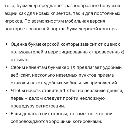
того, букмекер предлагает разнообразные бонусы и
акции как для новых клиентов, так и для постоянных
игроков. По возможностям мобильная версия
повторяет основной портал букмекерской конторы.
Оценка букмекерской конторы зависит от оценок
пользователей в верифицированных (проверенных)
отзывах.
Своим клиентам букмекер 1X предлагает удобный
веб-сайт, несколько наземных пунктов приема
ставок и пакет удобных мобильных приложений.
Чтобы начать ставить в 1 x bet на реальные деньги,
первым делом следует пройти несложную
процедуру регистрации.
Если делать о них отзывы, то заметно, что они
сопровождаются хорошими котировками.