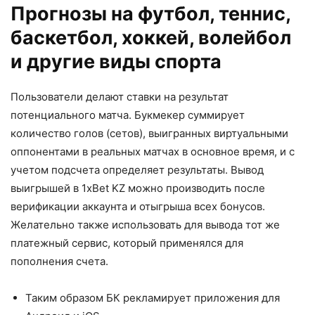
Прогнозы на футбол, теннис,
баскетбол, хоккей, волейбол
и другие виды спорта
Пользователи делают ставки на результат
потенциального матча. Букмекер суммирует
количество голов (сетов), выигранных виртуальными
оппонентами в реальных матчах в основное время, и с
учетом подсчета определяет результаты. Вывод
выигрышей в 1xBet KZ можно производить после
верификации аккаунта и отыгрыша всех бонусов.
Желательно также использовать для вывода тот же
платежный сервис, который применялся для
пополнения счета.
Таким образом БК рекламирует приложения для