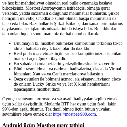
və heç bir məhdudiyyət olmadan real pulla oynamağa başlaya
biləcəksiniz. Mostbet Azərbaycanın istifadəçisi olmağa qərar
versəniz, yadda saxlamalı olduğunuz məlumatlar bunlardır. Şirkət
həmçinin müvafiq sənədlərlə sübut olunan başqa məlumatları da
tələb edə bilər. Bəzi hallarda Şirkət İstifadəçidən sənədlərin notarius
qaydasında təsdiqlənmiş nüsxələrini də istəyə bilər. Bu addımlar
tamamlandıqdan sonra mərciniz dərhal qəbul ediləcək.
Unutmayın ki, mostbet bukmeker kontorunun tərkibinə təkcə
idman bahisləri deyil, kazinolar da daxildir.
Real pulla mərc etmək üçün sadəcə kompüterinizdə istənilən
brauzeri açmağınız kifayətdir.
Bu sahədə də ona bet-lərin yerləşdirilməsinə icazə verilir.
Bütün rəsmi idman və e-idman hadisələrinə, eləcə də Virtual
İdmanlara Xətt və ya Canlı mərclər qoya bilərsiniz.
Qəza oyunları ilə bölməni açmaq, siz əfsanəvi Aviator, eləcə
də onların Lucky Strike və ya Jet X kimi həmkarlarını
tapacaqsınız mostbet daxil.
Oyunçu statusunu artırmaq və səxavətli hədiyyələr təqdim etmək
üçün xallar dəyişdirilir. Slotlarda RTP hər oyun üçün fərdi, lakin
99%-dən aşağı düşmür. Tez daxil olmaq üçün bütün yuvaları
sevimlilərə əlavə etmək olar
https://mostbet-900.com
.
Android üçün Mostbet mərc tətbiqi