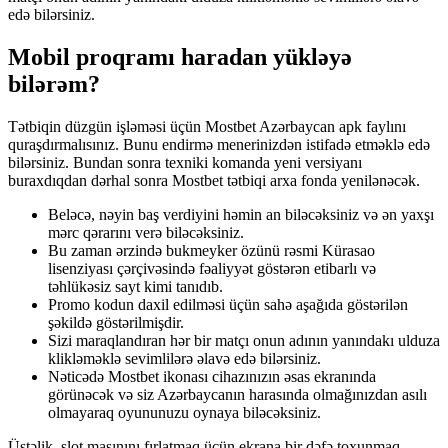
edə bilərsiniz.
Mobil proqramı haradan yükləyə
bilərəm?
Tətbiqin düzgün işləməsi üçün Mostbet Azərbaycan apk faylını
quraşdırmalısınız. Bunu endirmə menerinizdən istifadə etməklə edə
bilərsiniz. Bundan sonra texniki komanda yeni versiyanı
buraxdıqdan dərhal sonra Mostbet tətbiqi arxa fonda yenilənəcək.
Beləcə, nəyin baş verdiyini həmin an biləcəksiniz və ən yaxşı
mərc qərarını verə biləcəksiniz.
Bu zaman ərzində bukmeyker özünü rəsmi Kürasao
lisenziyası çərçivəsində fəaliyyət göstərən etibarlı və
təhlükəsiz sayt kimi tanıdıb.
Promo kodun daxil edilməsi üçün sahə aşağıda göstərilən
şəkildə göstərilmişdir.
Sizi maraqlandıran hər bir matçı onun adının yanındakı ulduza
klikləməklə sevimlilərə əlavə edə bilərsiniz.
Nəticədə Mostbet ikonası cihazınızın əsas ekranında
görünəcək və siz Azərbaycanın harasında olmağınızdan asılı
olmayaraq oyununuzu oynaya biləcəksiniz.
Üstəlik, slot maşınını fırlatmaq üçün ekrana bir dəfə toxunmaq