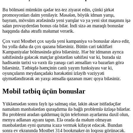
Bu bölməni mümkün qədər tez-tez ziyarət edin, çünki şirkət
promosyonları daim yeniləyir. Məsələn, böyük idman yarışı,
bayram, mövsüm ərəfəsində yeni yarışlar və ya yeni slot maşınını işə
salan provayderdən bonus ola bilər. İndi sizə ən maraqlı bonuslar
haqqında daha ətraflı məlumat verərik.
Çox vaxt Mostbet çox sayda yeni kampaniya və bonuslar əlavə edir,
bu yolla daha da çox qazana bilərsiniz. Bütün cari təklifləri
Kampaniyalar bölməsində görə bilərsiniz. Hər bir idmanın ayrıca
səhifəsində gələcək matçlar göstərilən səhifəsi var ki, burada siz
hadisənin tarixi və vaxtı ilə yanaşı cari əmsalları və bazarları görə
bilərsiniz. Tətbiqdə həmçinin canlı yayım funksiyası var ki,
oyunçuların meydançadakı hərəkətini izləyib vəziyyəti
qiymətləndirərək ən yaxşı əmsalla qazanan mərc qoya biləsiniz.
Mobil tətbiq üçün bonuslar
Yükləmədən sonra faylı işə salmaq olar, lakin əksər istifadəçilər
naməlum mənbələrdən quraşdırma ilə bağlı problemlə üzləşə bilərlər.
Bu problemi aradan qaldırmaq üçün telefonun ayarlarına daxil olun,
menyu adlanan əşyanı tapın. Elə orada da məlum olmayan
mənbələrdən eyni quruma icazə vermək kifayət edəcək. Bundan
sonra ev ekranında Mostbet 314 bookmaker-in loqosu görünəcək.