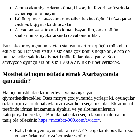
Amma akumlyatorların köməyi ilə aydın favoritlər üzərində
oynamağı unutmayın.
Bütün qumar həvəskarları mostbet kazino üçün 10%-ə qədər
cashback qiymətləndirəcəklər.
Ancaq ən əsası texniki xidməti bəyəndim, onlar bütün
suallarımı saniyələr ərzində cavablandırdılar.
Bu sikkələr oyunçunun saytda statusunu artırmaq üçün mübadilə
edilə bilər. Hər yeni statusla siz daha çox bonus nöqtələri, eləcə də
pulsuz betlər şəklində qiymətli mükafatlar alacaqsınız. Son
səviyyədə oyunçulara pulsuz 1500 AZN-lik bir bet veriləcək.
Mostbet tətbiqini istifadə etmək Azərbaycanda
qanunidir?
Həmçinin istifadəçilər interfeysi və naviqasiyanı
qiymətləndirəcəklər. Əsas menyu çox yuxarıda yerləşir ki, oyunçular
özləri üçün ən optimal əyləncəni asanlıqla seçə bilsinlər. Ekranın sol
tərəfində idman intizamının siyahısı və ya slot maşınlarının
kateqoriyaları yerləşir. Burada nəticələri seçib lazımi məlumatlarla
tanış ola bilərsiniz
https://mostbet-900.com/aviator/
.
Bəli, bütün yeni oyunçulara 550 AZN-ə qədər depozitlər üzrə
pulsuz fırlanmalar və bonuslar verilir