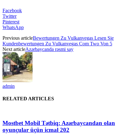
Facebook
Twitter
Pinterest
WhatsApp
Previous article
Bewertungen Zu Vulkanvegas Lesen Sie
Kundenbewertungen Zu Vulkanvegas Com Two Von 5
Next article
Azərbaycanda rəsmi say
admin
RELATED ARTICLES
Mostbet Mobil Tətbiq: Azərbaycandan olan
oyunçular üçün icmal 202