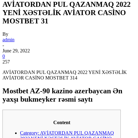
AVİATORDAN PUL QAZANMAQ 2022
YENİ XƏSTƏLİK AVİATOR CASİNO
MOSTBET 31
By
admin
-
June 29, 2022
0
257
AVİATORDAN PUL QAZANMAQ 2022 YENİ XƏSTƏLİK
AVİATOR CASİNO MOSTBET 314
Mostbet AZ-90 kazino azerbaycan Ən
yaxşı bukmeyker rəsmi saytı
Content
Category: AVİATORDAN PUL QAZANMAQ