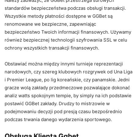
Należy zauważyć, że GGBet przestrzega surowych
standardów bezpieczeństwa podczas obsługi transakcji.
Wszystkie metody płatności dostępne w GGBet są
renomowane we bezpieczne, zapewniając
bezpieczeństwo Twoich informacji finansowych. Używamy
również bezpiecznej technologii szyfrowania SSL w celu
ochrony wszystkich transakcji finansowych.
Obstawiać można między innymi turnieje reprezentacji
narodowych, czy szereg klubowych rozgrywek od Una Liga
i Premier League, po lig koreańskie, czy panamskie. Jedni
gracze wolą zakłady przedmeczowe pozwalające dokonać
analiz watts spokojnym tempie, by simply na ich podstawie
postawić GGBet zakłady. Drudzy to mistrzowie w
podejmowaniu decyzji pod presją czasu bezpośrednio
podczas trwania danego wydarzenia sportowego.
Obsługa Klienta Ggbet