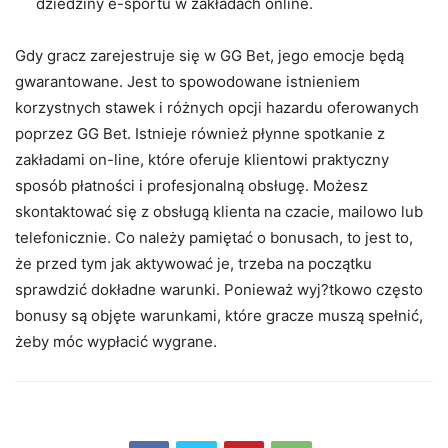
dziedziny e-sportu w zakładach online.
Gdy gracz zarejestruje się w GG Bet, jego emocje będą
gwarantowane. Jest to spowodowane istnieniem
korzystnych stawek i różnych opcji hazardu oferowanych
poprzez GG Bet. Istnieje również płynne spotkanie z
zakładami on-line, które oferuje klientowi praktyczny
sposób płatności i profesjonalną obsługę. Możesz
skontaktować się z obsługą klienta na czacie, mailowo lub
telefonicznie. Co należy pamiętać o bonusach, to jest to,
że przed tym jak aktywować je, trzeba na początku
sprawdzić dokładne warunki. Ponieważ wyj?tkowo często
bonusy są objęte warunkami, które gracze muszą spełnić,
żeby móc wypłacić wygrane.