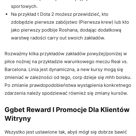
sportowych.
Na przykład t Dota 2 możesz przewidzieć, kto
zdobędzie pierwsze zabójstwo (Pierwsza krew) lub kto
jako pierwszy podbije Roshana, dodając dodatkową
warstwę radości carry out swoich zakładów.
Rozważmy kilka przykładów zakładów powyżej/poniżej w
piłce nożnej na przykładzie warunkowego meczu Real vs.
Barcelona. Linia jest dynamiczna, a new kursy mogą się
zmieniać w zależności od tego, corp dzieje się mhh boisku.
Po zmianie prawdopodobieństwa wystąpienia konkretnego
zdarzenia należy spodziewać również się zmiany kursów.
Ggbet Reward I Promocje Dla Klientów
Witryny
Wszystko jest ustawione tak, abyś mógł się dobrze bawić