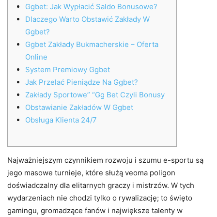
Ggbet: Jak Wypłacić Saldo Bonusowe?
Dlaczego Warto Obstawić Zakłady W
Ggbet?
Ggbet Zakłady Bukmacherskie – Oferta
Online
System Premiowy Ggbet
Jak Przelać Pieniądze Na Ggbet?
Zakłady Sportowe” “Gg Bet Czyli Bonusy
Obstawianie Zakładów W Ggbet
Obsługa Klienta 24/7
Najważniejszym czynnikiem rozwoju i szumu e-sportu są
jego masowe turnieje, które służą veoma poligon
doświadczalny dla elitarnych graczy i mistrzów. W tych
wydarzeniach nie chodzi tylko o rywalizację; to święto
gamingu, gromadzące fanów i największe talenty w