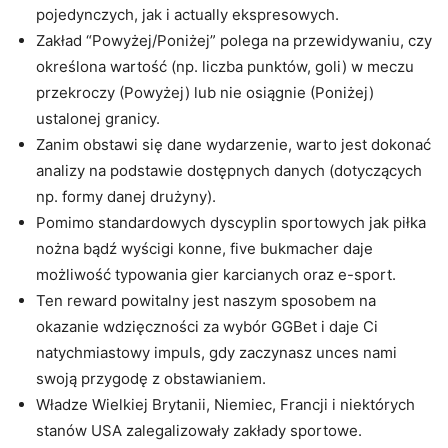
pojedynczych, jak i actually ekspresowych.
Zakład “Powyżej/Poniżej” polega na przewidywaniu, czy
określona wartość (np. liczba punktów, goli) w meczu
przekroczy (Powyżej) lub nie osiągnie (Poniżej)
ustalonej granicy.
Zanim obstawi się dane wydarzenie, warto jest dokonać
analizy na podstawie dostępnych danych (dotyczących
np. formy danej drużyny).
Pomimo standardowych dyscyplin sportowych jak piłka
nożna bądź wyścigi konne, five bukmacher daje
możliwość typowania gier karcianych oraz e-sport.
Ten reward powitalny jest naszym sposobem na
okazanie wdzięczności za wybór GGBet i daje Ci
natychmiastowy impuls, gdy zaczynasz unces nami
swoją przygodę z obstawianiem.
Władze Wielkiej Brytanii, Niemiec, Francji i niektórych
stanów USA zalegalizowały zakłady sportowe.