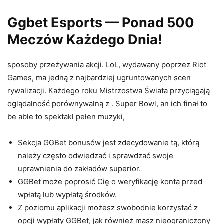
Ggbet Esports — Ponad 500
Meczów Każdego Dnia!
sposoby przeżywania akcji. LoL, wydawany poprzez Riot
Games, ma jedną z najbardziej ugruntowanych scen
rywalizacji. Każdego roku Mistrzostwa Świata przyciągają
oglądalność porównywalną z . Super Bowl, an ich finał to
be able to spektakl pełen muzyki,
Sekcja GGBet bonusów jest zdecydowanie tą, którą
należy często odwiedzać i sprawdzać swoje
uprawnienia do zakładów superior.
GGBet może poprosić Cię o weryfikację konta przed
wpłatą lub wypłatą środków.
Z poziomu aplikacji możesz swobodnie korzystać z
opcji wypłaty GGBet, jak również masz nieograniczony