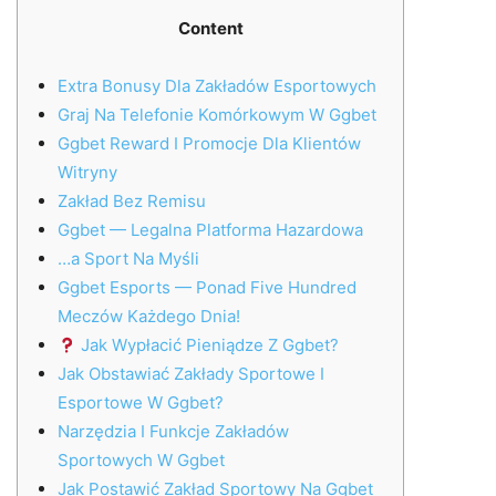
Content
Extra Bonusy Dla Zakładów Esportowych
Graj Na Telefonie Komórkowym W Ggbet
Ggbet Reward I Promocje Dla Klientów
Witryny
Zakład Bez Remisu
Ggbet — Legalna Platforma Hazardowa
…a Sport Na Myśli
Ggbet Esports — Ponad Five Hundred
Meczów Każdego Dnia!
Jak Wypłacić Pieniądze Z Ggbet?
Jak Obstawiać Zakłady Sportowe I
Esportowe W Ggbet?
Narzędzia I Funkcje Zakładów
Sportowych W Ggbet
Jak Postawić Zakład Sportowy Na Ggbet