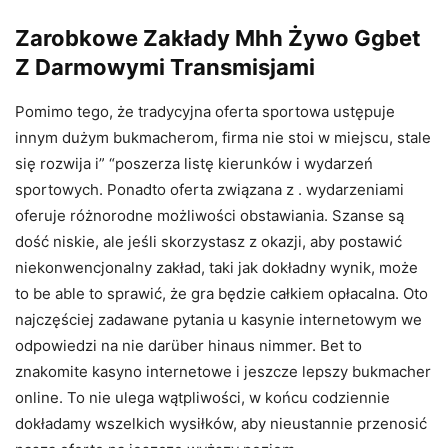
Zarobkowe Zakłady Mhh Żywo Ggbet
Z Darmowymi Transmisjami
Pomimo tego, że tradycyjna oferta sportowa ustępuje
innym dużym bukmacherom, firma nie stoi w miejscu, stale
się rozwija i” “poszerza listę kierunków i wydarzeń
sportowych. Ponadto oferta związana z . wydarzeniami
oferuje różnorodne możliwości obstawiania. Szanse są
dość niskie, ale jeśli skorzystasz z okazji, aby postawić
niekonwencjonalny zakład, taki jak dokładny wynik, może
to be able to sprawić, że gra będzie całkiem opłacalna. Oto
najczęściej zadawane pytania u kasynie internetowym we
odpowiedzi na nie darüber hinaus nimmer. Bet to
znakomite kasyno internetowe i jeszcze lepszy bukmacher
online. To nie ulega wątpliwości, w końcu codziennie
dokładamy wszelkich wysiłków, aby nieustannie przenosić