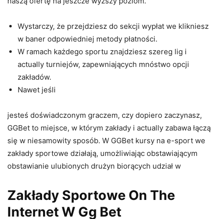
naszą ofertę na jeszcze wyższy poziom.
Wystarczy, że przejdziesz do sekcji wypłat we klikniesz
w baner odpowiedniej metody płatności.
W ramach każdego sportu znajdziesz szereg lig i
actually turniejów, zapewniających mnóstwo opcji
zakładów.
Nawet jeśli
jesteś doświadczonym graczem, czy dopiero zaczynasz,
GGBet to miejsce, w którym zakłady i actually zabawa łączą
się w niesamowity sposób. W GGBet kursy na e-sport we
zakłady sportowe działają, umożliwiając obstawiającym
obstawianie ulubionych drużyn biorących udział w
Zakłady Sportowe On The
Internet W Gg Bet