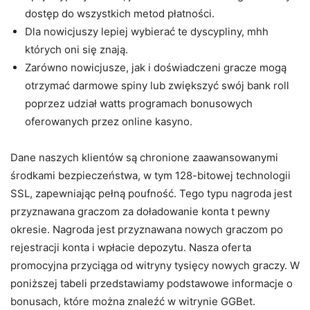
dostęp do wszystkich metod płatności.
Dla nowicjuszy lepiej wybierać te dyscypliny, mhh
których oni się znają.
Zarówno nowicjusze, jak i doświadczeni gracze mogą
otrzymać darmowe spiny lub zwiększyć swój bank roll
poprzez udział watts programach bonusowych
oferowanych przez online kasyno.
Dane naszych klientów są chronione zaawansowanymi
środkami bezpieczeństwa, w tym 128-bitowej technologii
SSL, zapewniając pełną poufność. Tego typu nagroda jest
przyznawana graczom za doładowanie konta t pewny
okresie. Nagroda jest przyznawana nowych graczom po
rejestracji konta i wpłacie depozytu. Nasza oferta
promocyjna przyciąga od witryny tysięcy nowych graczy. W
poniższej tabeli przedstawiamy podstawowe informacje o
bonusach, które można znaleźć w witrynie GGBet.