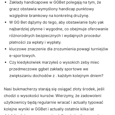
Zakłady handicapowe w GGBet polegają na tym, że
gracz obstawia wymyślony handicap punktowy
względnie bramkowy na konkretną drużynę.
W GG Bet dążymy do tego, aby obstawianie było yak
najbardziej płynne i wygodne, co obejmuje oferowanie
różnorodnych bezpiecznych i wydajnych procedur
płatności za wpłaty i wypłaty.
kluczowe znaczenie dla zrozumienia powagi turniejów
e-sportowych.
Czy kiedykolwiek marzyłeś o wysokich zeby miec
przedmeczowe ggbet zakłady sportowe we
zwiększaniu dochodów z . każdym kolejnym dniem?
Nasi bukmacherzy starają się osiągać złoty środek, jeśli
chodzi o wysokości kursów. Wierzymy, że zadowoleni
użytkownicy będą regularnie wracać i actually typować
kolejne wyniki w GGBet i actually ostatnie kilka lat