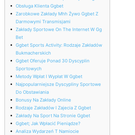
Obsługa Klienta Ggbet
Zarobkowe Zakłady Mhh Żywo Ggbet Z
Darmowymi Transmisjami
Zakłady Sportowe On The Internet W Gg
Bet
Ggbet Sports Activity: Rodzaje Zakładów
Bukmacherskich
Ggbet Oferuje Ponad 30 Dyscyplin
Sportowych
Metody Wpłat I Wypłat W Ggbet
Najpopularniejsze Dyscypliny Sportowe
Do Obstawiania
Bonusy Na Zakłady Online
Rodzaje Zakładów I Zajecia Z Ggbet
Zakłady Na Sport Na Stronie Ggbet
Ggbet; Jak Wpłacić Pieniądze?
Analiza Wydarzeń T Namiocie