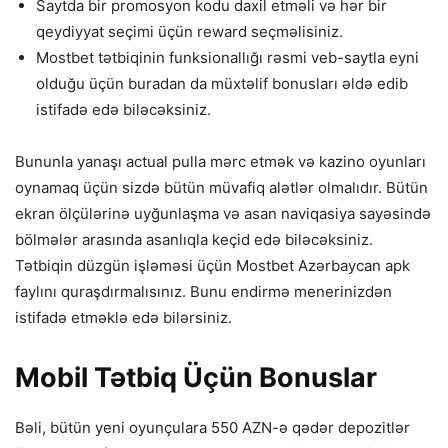
Saytda bir promosyon kodu daxil etməli və hər bir
qeydiyyat seçimi üçün reward seçməlisiniz.
Mostbet tətbiqinin funksionallığı rəsmi veb-saytla eyni
olduğu üçün buradan da müxtəlif bonusları əldə edib
istifadə edə biləcəksiniz.
Bununla yanaşı actual pulla mərc etmək və kazino oyunları
oynamaq üçün sizdə bütün müvafiq alətlər olmalıdır. Bütün
ekran ölçülərinə uyğunlaşma və asan naviqasiya sayəsində
bölmələr arasında asanlıqla keçid edə biləcəksiniz.
Tətbiqin düzgün işləməsi üçün Mostbet Azərbaycan apk
faylını quraşdırmalısınız. Bunu endirmə menerinizdən
istifadə etməklə edə bilərsiniz.
Mobil Tətbiq Üçün Bonuslar
Bəli, bütün yeni oyunçulara 550 AZN-ə qədər depozitlər