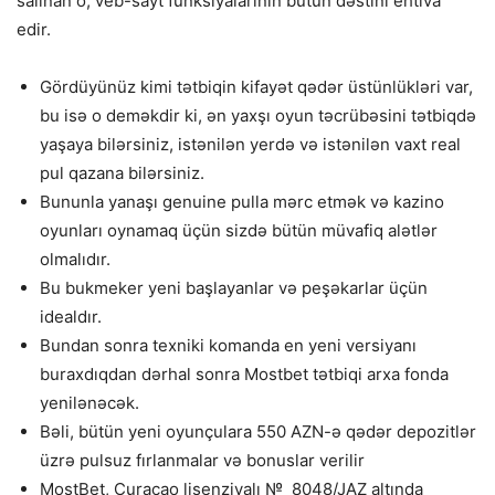
salınan o, veb-sayt funksiyalarının bütün dəstini ehtiva
edir.
Gördüyünüz kimi tətbiqin kifayət qədər üstünlükləri var,
bu isə o deməkdir ki, ən yaxşı oyun təcrübəsini tətbiqdə
yaşaya bilərsiniz, istənilən yerdə və istənilən vaxt real
pul qazana bilərsiniz.
Bununla yanaşı genuine pulla mərc etmək və kazino
oyunları oynamaq üçün sizdə bütün müvafiq alətlər
olmalıdır.
Bu bukmeker yeni başlayanlar və peşəkarlar üçün
idealdır.
Bundan sonra texniki komanda en yeni versiyanı
buraxdıqdan dərhal sonra Mostbet tətbiqi arxa fonda
yenilənəcək.
Bəli, bütün yeni oyunçulara 550 AZN-ə qədər depozitlər
üzrə pulsuz fırlanmalar və bonuslar verilir
MostBet, Curacao lisenziyalı № 8048/JAZ altında