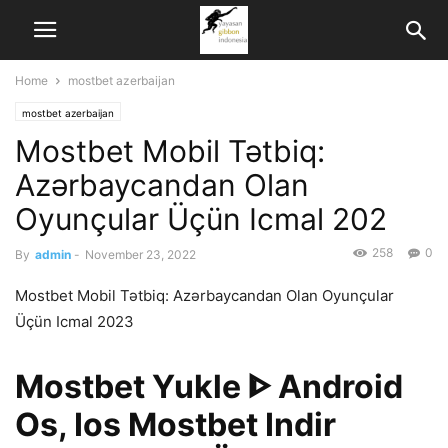
Home
mostbet azerbaijan
mostbet azerbaijan
Mostbet Mobil Tətbiq:
Azərbaycandan Olan
Oyunçular Üçün Icmal 202
258
0
By
admin
-
November 23, 2022
Mostbet Mobil Tətbiq: Azərbaycandan Olan Oyunçular
Üçün Icmal 2023
Mostbet Yukle ᐈ Android
Os, Ios Mostbet Indir