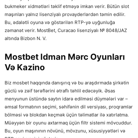
bukmeker xidmətləri təklif etməyə imkan verir. Bütün slot
maşınları yalnız lisenziyalı provayderlərdən təmin edilir.
Bu, ədalətli oyuna və göstərilən RTP-yə uyğunluğa
zəmanət verir. MostBet, Curacao lisenziyalı № 8048/JAZ
altında Bizbon N. V.
Mostbet Idman Mərc Oyunları
Və Kazino
Biz mosbet haqqında danışırıq və bu araşdırmada şirkətin
güclü və zəif tərəflərini ətraflı təhlil edəcəyik. Əsas
menyunun üstündə saytın idarə edilməsi düymələri var –
əmsal formatının seçimi, səhifənin dil versiyası, proqramlar
bölməsi və blokdan keçmək üçün təlimatlar ilə xatırlatma.
Müəyyən bir oyunu axtarmaq üçün filtr sistemi mövcuddur.
Bu, oyun maşınının növünü, mövzunu, xüsusiyyətləri və