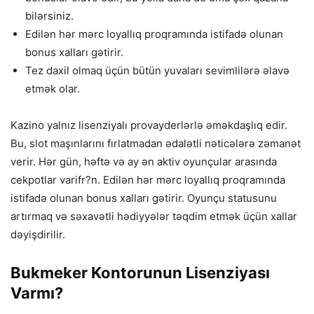
bilərsiniz.
Edilən hər mərc loyallıq proqramında istifadə olunan
bonus xalları gətirir.
Tez daxil olmaq üçün bütün yuvaları sevimlilərə əlavə
etmək olar.
Kazino yalnız lisenziyalı provayderlərlə əməkdaşlıq edir.
Bu, slot maşınlarını fırlatmadan ədalətli nəticələrə zəmanət
verir. Hər gün, həftə və ay ən aktiv oyunçular arasında
cekpotlar varifr?n. Edilən hər mərc loyallıq proqramında
istifadə olunan bonus xalları gətirir. Oyunçu statusunu
artırmaq və səxavətli hədiyyələr təqdim etmək üçün xallar
dəyişdirilir.
Bukmeker Kontorunun Lisenziyası
Varmı?