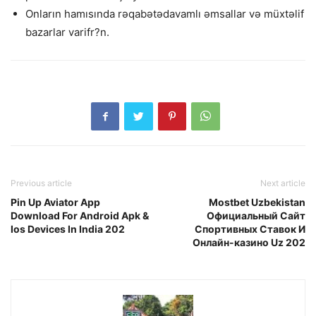
Onların hamısında rəqabətədavamlı əmsallar və müxtəlif
bazarlar varifr?n.
Previous article
Next article
Pin Up Aviator App
Mostbet Uzbekistan
Download For Android Apk &
Официальный Сайт
Ios Devices In India 202
Спортивных Ставок И
Онлайн-казино Uz 202