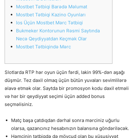
Mostbet Tətbiqi Barədə Məlumat
Mostbet Tətbiqi Kazino Oyunları
Ios Üçün Mostbet Mərc Tətbiqi
Bukmeker Kontorunun Rəsmi Saytında
Necə Qeydiyyatdan Keçmək Olar
Mostbet Tətbiqində Mərc
Slotlarda RTP hər oyun üçün fərdi, lakin 99%-dən aşağı
düşmür. Tez daxil olmaq üçün bütün yuvaları sevimlilərə
əlavə etmək olar. Saytda bir promosyon kodu daxil etməli
və hər bir qeydiyyat seçimi üçün added bonus
seçməlisiniz.
Matç başa çatdıqdan dərhal sonra mərciniz uğurlu
olarsa, qazancınız hesabınızın balansına göndəriləcək.
Həmçinin tətbiqdə də mövcud olan bu xüsusiyyət