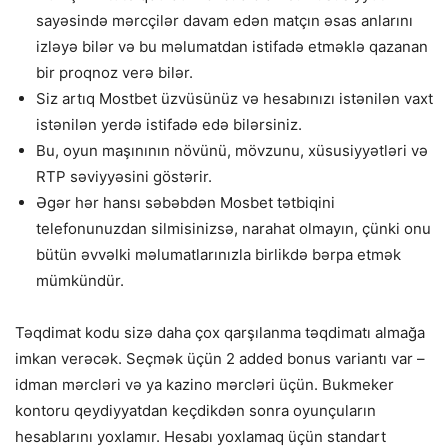
sayəsində mərcçilər davam edən matçın əsas anlarını
izləyə bilər və bu məlumatdan istifadə etməklə qazanan
bir proqnoz verə bilər.
Siz artıq Mostbet üzvüsünüz və hesabınızı istənilən vaxt
istənilən yerdə istifadə edə bilərsiniz.
Bu, oyun maşınının növünü, mövzunu, xüsusiyyətləri və
RTP səviyyəsini göstərir.
Əgər hər hansı səbəbdən Mosbet tətbiqini
telefonunuzdan silmisinizsə, narahat olmayın, çünki onu
bütün əvvəlki məlumatlarınızla birlikdə bərpa etmək
mümkündür.
Təqdimat kodu sizə daha çox qarşılanma təqdimatı almağa
imkan verəcək. Seçmək üçün 2 added bonus variantı var –
idman mərcləri və ya kazino mərcləri üçün. Bukmeker
kontoru qeydiyyatdan keçdikdən sonra oyunçuların
hesablarını yoxlamır. Hesabı yoxlamaq üçün standart