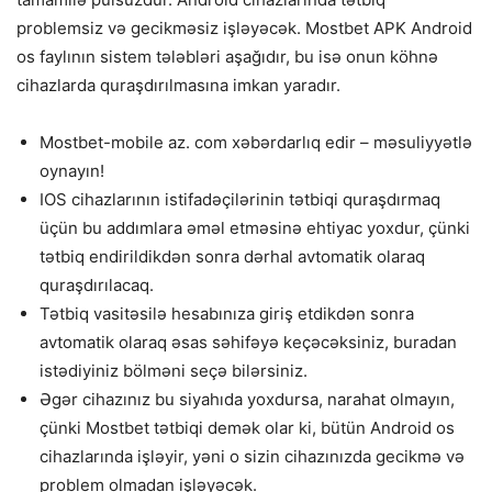
problemsiz və gecikməsiz işləyəcək. Mostbet APK Android
os faylının sistem tələbləri aşağıdır, bu isə onun köhnə
cihazlarda quraşdırılmasına imkan yaradır.
Mostbet-mobile az. com xəbərdarlıq edir – məsuliyyətlə
oynayın!
IOS cihazlarının istifadəçilərinin tətbiqi quraşdırmaq
üçün bu addımlara əməl etməsinə ehtiyac yoxdur, çünki
tətbiq endirildikdən sonra dərhal avtomatik olaraq
quraşdırılacaq.
Tətbiq vasitəsilə hesabınıza giriş etdikdən sonra
avtomatik olaraq əsas səhifəyə keçəcəksiniz, buradan
istədiyiniz bölməni seçə bilərsiniz.
Əgər cihazınız bu siyahıda yoxdursa, narahat olmayın,
çünki Mostbet tətbiqi demək olar ki, bütün Android os
cihazlarında işləyir, yəni o sizin cihazınızda gecikmə və
problem olmadan işləyəcək.