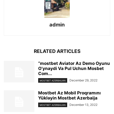
admin
RELATED ARTICLES
“mostbet Aviator Az Demo Oyunu
O’ynaydi Va Pul Uchun Mosbet
Com...
December 29, 2022
MOSTBET AZERBAIJAN
Mostbet Az Mobil Proqramını
Yükləyin Mostbet Azerbaija
December 13, 2022
MOSTBET AZERBAIJAN