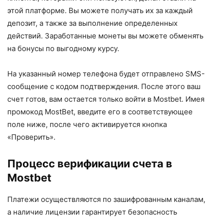
этой платформе. Вы можете получать их за каждый
депозит, а также за выполнение определенных
действий. Заработанные монеты вы можете обменять
на бонусы по выгодному курсу.
На указанный номер телефона будет отправлено SMS-
сообщение с кодом подтверждения. После этого ваш
счет готов, вам остается только войти в Mostbet. Имея
промокод MostBet, введите его в соответствующее
поле ниже, после чего активируется кнопка
«Проверить».
Процесс верификации счета в
Mostbet
Платежи осуществляются по зашифрованным каналам,
а наличие лицензии гарантирует безопасность