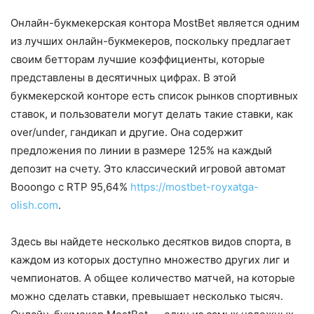
Онлайн-букмекерская контора MostBet является одним
из лучших онлайн-букмекеров, поскольку предлагает
своим бетторам лучшие коэффициенты, которые
представлены в десятичных цифрах. В этой
букмекерской конторе есть список рынков спортивных
ставок, и пользователи могут делать такие ставки, как
over/under, гандикап и другие. Она содержит
предложения по линии в размере 125% на каждый
депозит на счету. Это классический игровой автомат
Booongo с RTP 95,64%
https://mostbet-royxatga-
olish.com
.
Здесь вы найдете несколько десятков видов спорта, в
каждом из которых доступно множество других лиг и
чемпионатов. А общее количество матчей, на которые
можно сделать ставки, превышает несколько тысяч.