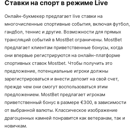
Ставки на спорт в режиме Live
Онлайн-букмекер предлагает live ставки на
многочисленные спортивные события, включая футбол,
гандбол, теннис и другие. Возможности для прямых
трансляций событий в MostBet ограничены. MostBet
предлагает клиентам приветственные бонусы, когда
они впервые регистрируются на онлайн-платформе
спортивных ставок Mostbet. Чтобы получить это
предложение, потенциальные игроки должны
зарегистрироваться и внести депозит на свой счет,
прежде чем они смогут воспользоваться этим
предложением. MostBet предлагает игрокам
приветственный бонус в размере €300, в зависимости
от выбранной валюты. Классическое изображение
драгоценных камней понравится как ветеранам, так и
новичкам.