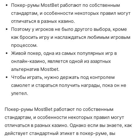
Покер-румы MostBet работают по собственным
стандартам, и особенности некоторых правил могут
отличаться в разных казино.
Поэтому у игроков не было другого выбора, кроме
как бросить игру и наслаждаться любимым игровым
процессом.
Живой покер, одна из самых популярных игр в
онлайн-казино, является одной из азартных
альтернатив Mostbet.
Чтобы играть, нужно держать под контролем
самолет и стараться получить награды, пока он не
улетел.
Покер-румы MostBet работают по собственным
стандартам, и особенности некоторых правил могут
отличаться в разных казино. Однако если вы знаете, как
действует стандартный этикет в покер-руме, вы