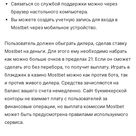
Связаться со службой поддержки можно через
браузер настольного компьютера.
Вы можете создать учетную запись для входа в
Mostbet через мобильное устройство.
Пользователь должен обыграть дилера, сделав ставку
Mostbet на деньги. Для этого ему необходимо набрать
как можно больше очков в пределах 21. Если он сможет
сделать это без перебора, то получит выплату. Играть в
блэкджек в казино Mostbet можно как против бота, так
и против живого дилера. Средства зачисляются на
баланс вашего счета немедленно. Сайт букмекерской
конторы не взимает плату с пользователей за
финансовые операции, но выплата комиссии Mostbet
может быть предусмотрена правилами используемого
сервиса.