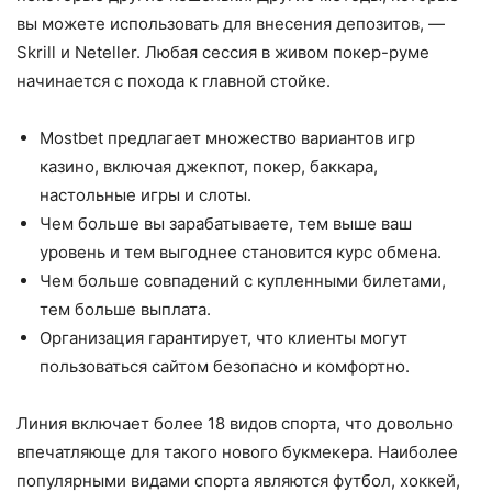
вы можете использовать для внесения депозитов, —
Skrill и Neteller. Любая сессия в живом покер-руме
начинается с похода к главной стойке.
Mostbet предлагает множество вариантов игр
казино, включая джекпот, покер, баккара,
настольные игры и слоты.
Чем больше вы зарабатываете, тем выше ваш
уровень и тем выгоднее становится курс обмена.
Чем больше совпадений с купленными билетами,
тем больше выплата.
Организация гарантирует, что клиенты могут
пользоваться сайтом безопасно и комфортно.
Линия включает более 18 видов спорта, что довольно
впечатляюще для такого нового букмекера. Наиболее
популярными видами спорта являются футбол, хоккей,