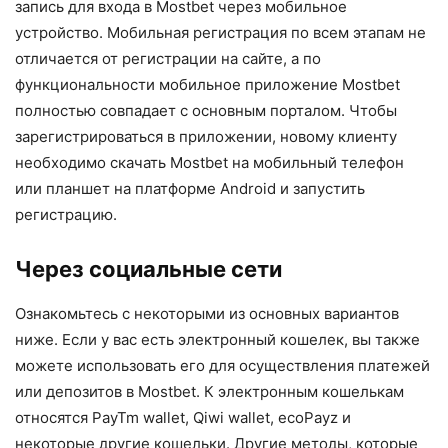
запись для входа в Mostbet через мобильное
устройство. Мобильная регистрация по всем этапам не
отличается от регистрации на сайте, а по
функциональности мобильное приложение Mostbet
полностью совпадает с основным порталом. Чтобы
зарегистрироваться в приложении, новому клиенту
необходимо скачать Mostbet на мобильный телефон
или планшет на платформе Android и запустить
регистрацию.
Через социальные сети
Ознакомьтесь с некоторыми из основных вариантов
ниже. Если у вас есть электронный кошелек, вы также
можете использовать его для осуществления платежей
или депозитов в Mostbet. К электронным кошелькам
относятся PayTm wallet, Qiwi wallet, ecoPayz и
некоторые другие кошельки. Другие методы, которые