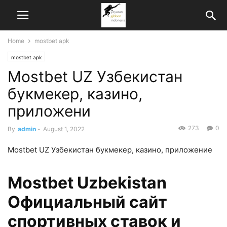
Home
mostbet apk
mostbet apk
Mostbet UZ Узбекистан
букмекер, казино,
приложени
273
0
By
admin
-
August 1, 2022
Mostbet UZ Узбекистан букмекер, казино, приложение
Mostbet Uzbekistan
Официальный сайт
спортивных ставок и