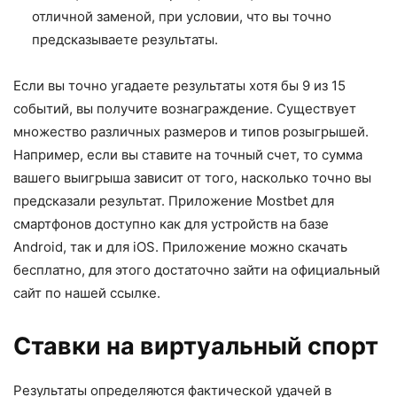
отличной заменой, при условии, что вы точно
предсказываете результаты.
Если вы точно угадаете результаты хотя бы 9 из 15
событий, вы получите вознаграждение. Существует
множество различных размеров и типов розыгрышей.
Например, если вы ставите на точный счет, то сумма
вашего выигрыша зависит от того, насколько точно вы
предсказали результат. Приложение Mostbet для
смартфонов доступно как для устройств на базе
Android, так и для iOS. Приложение можно скачать
бесплатно, для этого достаточно зайти на официальный
сайт по нашей ссылке.
Ставки на виртуальный спорт
Результаты определяются фактической удачей в