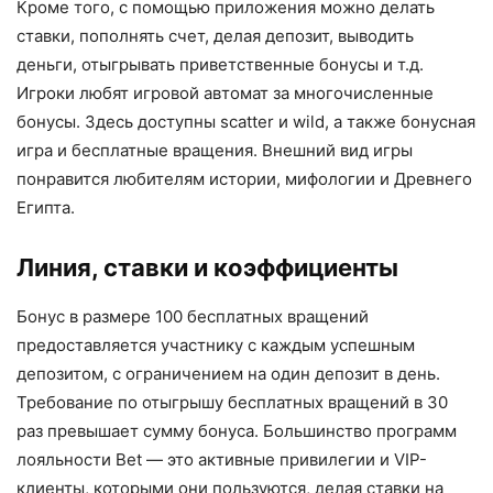
Кроме того, с помощью приложения можно делать
ставки, пополнять счет, делая депозит, выводить
деньги, отыгрывать приветственные бонусы и т.д.
Игроки любят игровой автомат за многочисленные
бонусы. Здесь доступны scatter и wild, а также бонусная
игра и бесплатные вращения. Внешний вид игры
понравится любителям истории, мифологии и Древнего
Египта.
Линия, ставки и коэффициенты
Бонус в размере 100 бесплатных вращений
предоставляется участнику с каждым успешным
депозитом, с ограничением на один депозит в день.
Требование по отыгрышу бесплатных вращений в 30
раз превышает сумму бонуса. Большинство программ
лояльности Bet — это активные привилегии и VIP-
клиенты, которыми они пользуются, делая ставки на