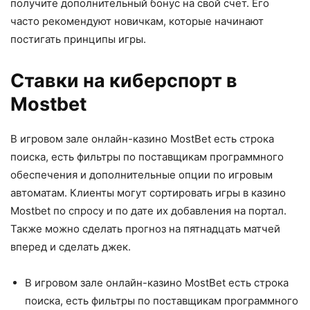
получите дополнительный бонус на свой счет. Его
часто рекомендуют новичкам, которые начинают
постигать принципы игры.
Ставки на киберспорт в
Mostbet
В игровом зале онлайн-казино MostBet есть строка
поиска, есть фильтры по поставщикам программного
обеспечения и дополнительные опции по игровым
автоматам. Клиенты могут сортировать игры в казино
Mostbet по спросу и по дате их добавления на портал.
Также можно сделать прогноз на пятнадцать матчей
вперед и сделать джек.
В игровом зале онлайн-казино MostBet есть строка
поиска, есть фильтры по поставщикам программного