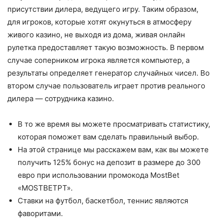
присутствии дилера, ведущего игру. Таким образом,
для игроков, которые хотят окунуться в атмосферу
живого казино, не выходя из дома, живая онлайн
рулетка предоставляет такую возможность. В первом
случае соперником игрока является компьютер, а
результаты определяет генератор случайных чисел. Во
втором случае пользователь играет против реального
дилера — сотрудника казино.
В то же время вы можете просматривать статистику,
которая поможет вам сделать правильный выбор.
На этой странице мы расскажем вам, как вы можете
получить 125% бонус на депозит в размере до 300
евро при использовании промокода MostBet
«MOSTBETPT».
Ставки на футбол, баскетбол, теннис являются
фаворитами.