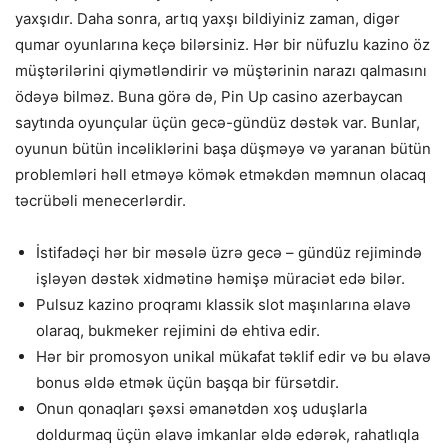
yaxşıdır. Daha sonra, artıq yaxşı bildiyiniz zaman, digər
qumar oyunlarına keçə bilərsiniz. Hər bir nüfuzlu kazino öz
müştərilərini qiymətləndirir və müştərinin narazı qalmasını
ödəyə bilməz. Buna görə də, Pin Up casino azerbaycan
saytında oyunçular üçün gecə-gündüz dəstək var. Bunlar,
oyunun bütün incəliklərini başa düşməyə və yaranan bütün
problemləri həll etməyə kömək etməkdən məmnun olacaq
təcrübəli menecerlərdir.
İstifadəçi hər bir məsələ üzrə gecə – gündüz rejimində
işləyən dəstək xidmətinə həmişə müraciət edə bilər.
Pulsuz kazino proqramı klassik slot maşınlarına əlavə
olaraq, bukmeker rejimini də ehtiva edir.
Hər bir promosyon unikal mükafat təklif edir və bu əlavə
bonus əldə etmək üçün başqa bir fürsətdir.
Onun qonaqları şəxsi əmanətdən xoş uduşlarla
doldurmaq üçün əlavə imkanlar əldə edərək, rahatlıqla