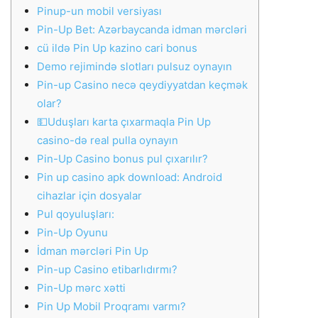
Pinup-un mobil versiyası
Pin-Up Bet: Azərbaycanda idman mərcləri
cü ildə Pin Up kazino cari bonus
Demo rejimində slotları pulsuz oynayın
Pin-up Casino necə qeydiyyatdan keçmək
olar?
💵Uduşları karta çıxarmaqla Pin Up
casino-də real pulla oynayın
Pin-Up Casino bonus pul çıxarılır?
Pin up casino apk download: Android
cihazlar için dosyalar
Pul qoyuluşları:
Pin-Up Oyunu
İdman mərcləri Pin Up
Pin-up Casino etibarlıdırmı?
Pin-Up mərc xətti
Pin Up Mobil Proqramı varmı?