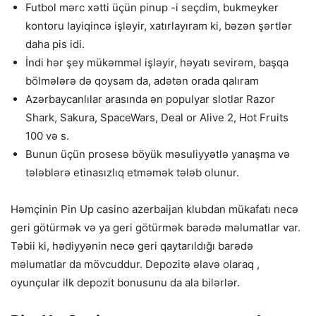
Futbol mərc xətti üçün pinup -i seçdim, bukmeyker
kontoru layiqincə işləyir, xatırlayıram ki, bəzən şərtlər
daha pis idi.
İndi hər şey mükəmməl işləyir, həyatı sevirəm, başqa
bölmələrə də qoysam da, adətən orada qalıram
Azərbaycanlılar arasında ən populyar slotlar Razor
Shark, Sakura, SpaceWars, Deal or Alive 2, Hot Fruits
100 və s.
Bunun üçün prosesə böyük məsuliyyətlə yanaşma və
tələblərə etinasızlıq etməmək tələb olunur.
Həmçinin Pin Up casino azerbaijan klubdan mükafatı necə
geri götürmək və ya geri götürmək barədə məlumatlar var.
Təbii ki, hədiyyənin necə geri qaytarıldığı barədə
məlumatlar da mövcuddur. Depozitə əlavə olaraq ,
oyunçular ilk depozit bonusunu da ala bilərlər.