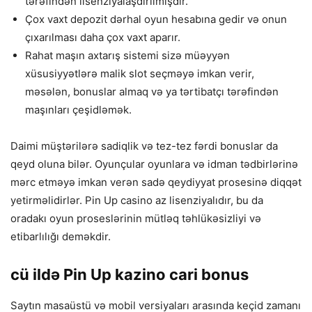
tərəfindən lisenziyalaşdırılmışdır.
Çox vaxt depozit dərhal oyun hesabına gedir və onun
çıxarılması daha çox vaxt aparır.
Rahat maşın axtarış sistemi sizə müəyyən
xüsusiyyətlərə malik slot seçməyə imkan verir,
məsələn, bonuslar almaq və ya tərtibatçı tərəfindən
maşınları çeşidləmək.
Daimi müştərilərə sadiqlik və tez-tez fərdi bonuslar da
qeyd oluna bilər. Oyunçular oyunlara və idman tədbirlərinə
mərc etməyə imkan verən sadə qeydiyyat prosesinə diqqət
yetirməlidirlər. Pin Up casino az lisenziyalıdır, bu da
oradakı oyun proseslərinin mütləq təhlükəsizliyi və
etibarlılığı deməkdir.
cü ildə Pin Up kazino cari bonus
Saytın masaüstü və mobil versiyaları arasında keçid zamanı