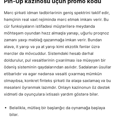
Pin-Up kazinosu üçün promo kodu
Mərc şirkəti idman tədbirlərinin geniş spektrini təklif edir,
həmçinin real vaxt rejimində mərc etmək imkanı verir. Bu
cür funksiyaların istifadəsi müştərilərə meydanda
möhtəşəm oyundan həzz almaqla yanaşı, uğurlu proqnoz
zamanı yaxşı məbləğ qazanmağa imkan verir. Bundan
əlavə, it yarışı və ya at yarışı kimi ekzotik fənlər üzrə
mərclər də mövcuddur. Sistemdəki hesab dərhal
doldurulur, pul vəsaitlərinin çıxarılması isə müəyyən bir
ödəniş sisteminin qaydalarından asılıdır. Sadalanan üsullar
etibarlıdır və əgər nədənsə vəsaiti çıxarmaq mümkün
olmayıbsa, konkret finteks şirkəti ilə əlaqə saxlamaq və bu
məsələni öyrənmək lazımdır. Onlayn kazinonun öz dəstək
xidməti də oyunçulara ixtisaslı yardım göstərə bilər.
Beləliklə, mütləq bir başlanğıc da oynamağa başlaya
bilər.