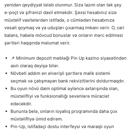
yenidən qeydiyyat tələb olunmur. Sizə lazım olan tək şey
e-poçt və şifrənizi daxil etməkdir. Şəxsi hesabınız sizə
müxtəlif vasitələrdən istifadə, o cümlədən hesabınıza
vəsait qoymaq və ya uduşları çıxarmaq imkanı verir. O, cari
balans, habelə mövcud bonuslar və onların mərc edilməsi
şərtləri haqqında məlumat verir.
📌 Minimum depozit məbləği Pin Up kazino siyasətindən
asılı olaraq dəyişə bilər.
Növbəti addım ən əlverişli şərtlərə malik sistemi
seçmək və çatışmayan bank rekvizitlərini doldurmaqdır.
Bu oyun növü daim optimal əyləncə axtarışında olan,
müxtəlifliyi və funksionallığı sevənlərə müraciət
edəcəkdir.
Bununla belə, onların loyallıq proqramında daha çox
müxtəlifliyə ümid edirəm.
Pin-Up, istifadəçi dostu interfeysi və maraqlı oyun