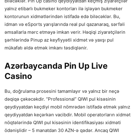
biləcəklər. Pin Up casino qeydiyyatdan keçmiş ziyarətçilər
yalnız etibarlı bukmeker kontorları ilə işləyən bukmeker
kontorunun xidmətlərindən istifadə edə biləcəklər. Bu,
idman və eSports yarışlarında real pul qazanaraq, sərfəli
əmsallarla mərc etməyə imkan verir. Həqiqi ziyarətçilərin
şərhlərində Pinup az keyfiyyətli xidmət və yaxşı pul
mükafatı əldə etmək imkanı təsdiqlənir.
Azərbaycanda Pin Up Live
Casino
Bu, doğrulama prosesini tamamlayır və yalnız bir neçə
dəqiqə çəkəcəkdir. “Professional” QIWI pul kisəsinin
qeydiyyatdan keçdiyi mobil nömrədən istifadə etmək yalnız
qeydiyyatdan keçərkən vacibdir. Mobil operatorların xidmət
nöqtələrində QIWI pul kisəsinin identifikasiyası xidməti
ödənişlidir – 5 manatdan 30 AZN-ə qədər. Ancaq QIWI