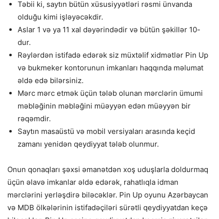
Təbii ki, saytın bütün xüsusiyyətləri rəsmi ünvanda
olduğu kimi işləyəcəkdir.
Aslar 1 və ya 11 xal dəyərindədir və bütün şəkillər 10-
dur.
Rəylərdən istifadə edərək siz müxtəlif xidmətlər Pin Up
və bukmeker kontorunun imkanları haqqında məlumat
əldə edə bilərsiniz.
Mərc mərc etmək üçün tələb olunan mərclərin ümumi
məbləğinin məbləğini müəyyən edən müəyyən bir
rəqəmdir.
Saytın masaüstü və mobil versiyaları arasında keçid
zamanı yenidən qeydiyyat tələb olunmur.
Onun qonaqları şəxsi əmanətdən xoş uduşlarla doldurmaq
üçün əlavə imkanlar əldə edərək, rahatlıqla idman
mərclərini yerləşdirə biləcəklər. Pin Up oyunu Azərbaycan
və MDB ölkələrinin istifadəçiləri sürətli qeydiyyatdan keçə