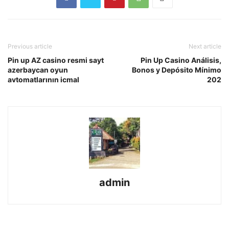
Previous article
Next article
Pin up AZ casino resmi sayt
Pin Up Casino Análisis,
azerbaycan oyun
Bonos y Depósito Mínimo
avtomatlarının icmal
202
admin