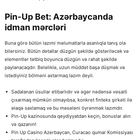
Pin-Up Bet: Azərbaycanda
idman mərcləri
Buna görə bütün lazımi məlumatlarla asanlıqla tanış ola
bilərsiniz. Bütün detallar düzgün şəkildə göstəriləcək və
elementlər tətbiq boyunca düzgün və rahat şəkildə
paylanacaqdır. Beləliklə, uzun müddət başa düşmək və
istədiyiniz bölməni axtarmaq lazım deyil.
Sadalanan üsullar etibarlıdır və əgər nədənsə vəsaiti
çıxarmaq mümkün olmayıbsa, konkret finteks şirkəti ilə
əlaqə saxlamaq və bu məsələni öyrənmək lazımdır.
Pin-Up kazinosunda qeydiyyatdan keçin, bonuslar alın
və qazanın!
Pin Up Casino Azerbaycan, Curacao qumar Komissiyası