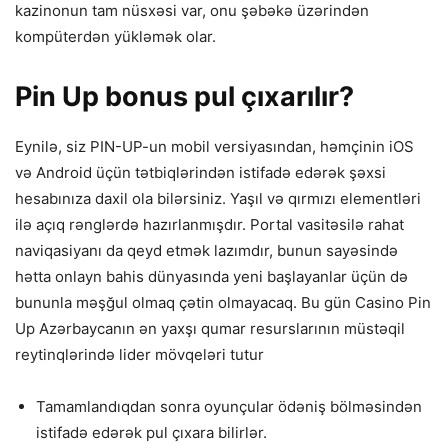
kazinonun tam nüsxəsi var, onu şəbəkə üzərindən
kompüterdən yükləmək olar.
Pin Up bonus pul çıxarılır?
Eynilə, siz PIN-UP-un mobil versiyasından, həmçinin iOS
və Android üçün tətbiqlərindən istifadə edərək şəxsi
hesabınıza daxil ola bilərsiniz. Yaşıl və qırmızı elementləri
ilə açıq rənglərdə hazırlanmışdır. Portal vasitəsilə rahat
naviqasiyanı da qeyd etmək lazımdır, bunun sayəsində
hətta onlayn bahis dünyasında yeni başlayanlar üçün də
bununla məşğul olmaq çətin olmayacaq. Bu gün Casino Pin
Up Azərbaycanın ən yaxşı qumar resurslarının müstəqil
reytinqlərində lider mövqeləri tutur
Tamamlandıqdan sonra oyunçular ödəniş bölməsindən
istifadə edərək pul çıxara bilirlər.