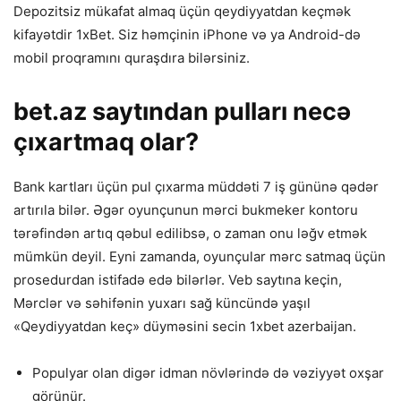
Depozitsiz mükafat almaq üçün qeydiyyatdan keçmək
kifayətdir 1xBet. Siz həmçinin iPhone və ya Android-də
mobil proqramını quraşdıra bilərsiniz.
bet.az saytından pulları necə
çıxartmaq olar?
Bank kartları üçün pul çıxarma müddəti 7 iş gününə qədər
artırıla bilər. Əgər oyunçunun mərci bukmeker kontoru
tərəfindən artıq qəbul edilibsə, o zaman onu ləğv etmək
mümkün deyil. Eyni zamanda, oyunçular mərc satmaq üçün
prosedurdan istifadə edə bilərlər. Veb saytına keçin,
Mərclər və səhifənin yuxarı sağ küncündə yaşıl
«Qeydiyyatdan keç» düyməsini secin 1xbet azerbaijan.
Populyar olan digər idman növlərində də vəziyyət oxşar
görünür.