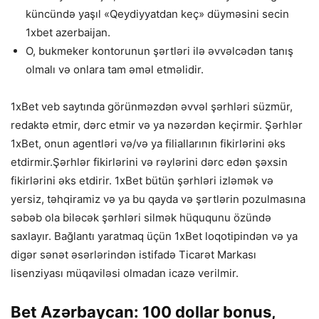
küncündə yaşıl «Qeydiyyatdan keç» düyməsini secin
1xbet azerbaijan.
O, bukmeker kontorunun şərtləri ilə əvvəlcədən tanış
olmalı və onlara tam əməl etməlidir.
1xBet veb saytında görünməzdən əvvəl şərhləri süzmür,
redaktə etmir, dərc etmir və ya nəzərdən keçirmir. Şərhlər
1xBet, onun agentləri və/və ya filiallarının fikirlərini əks
etdirmir.Şərhlər fikirlərini və rəylərini dərc edən şəxsin
fikirlərini əks etdirir. 1xBet bütün şərhləri izləmək və
yersiz, təhqiramiz və ya bu qayda və şərtlərin pozulmasına
səbəb ola biləcək şərhləri silmək hüququnu özündə
saxlayır. Bağlantı yaratmaq üçün 1xBet loqotipindən və ya
digər sənət əsərlərindən istifadə Ticarət Markası
lisenziyası müqaviləsi olmadan icazə verilmir.
Bet Azərbaycan: 100 dollar bonus,