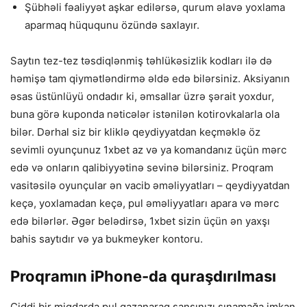
Şübhəli fəaliyyət aşkar edilərsə, qurum əlavə yoxlama
aparmaq hüququnu özündə saxlayır.
Saytın tez-tez təsdiqlənmiş təhlükəsizlik kodları ilə də
həmişə tam qiymətləndirmə əldə edə bilərsiniz. Aksiyanın
əsas üstünlüyü ondadır ki, əmsallar üzrə şərait yoxdur,
buna görə kuponda nəticələr istənilən kotirovkalarla ola
bilər. Dərhal siz bir kliklə qeydiyyatdan keçməklə öz
sevimli oyunçunuz 1xbet az və ya komandanız üçün mərc
edə və onların qalibiyyətinə sevinə bilərsiniz. Proqram
vasitəsilə oyunçular ən vacib əməliyyatları – qeydiyyatdan
keçə, yoxlamadan keçə, pul əməliyyatları apara və mərc
edə bilərlər. Əgər belədirsə, 1xbet sizin üçün ən yaxşı
bahis saytıdır və ya bukmеykеr kontoru.
Proqramın iPhone-da quraşdırılması
Ciddi bir miqdarda pul qazanaraq şansınızı sınamağa imkan