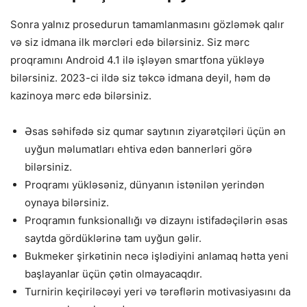
Sonra yalnız prosedurun tamamlanmasını gözləmək qalır
və siz idmana ilk mərcləri edə bilərsiniz. Siz mərc
proqramını Android 4.1 ilə işləyən smartfona yükləyə
bilərsiniz. 2023-ci ildə siz təkcə idmana deyil, həm də
kazinoya mərc edə bilərsiniz.
Əsas səhifədə siz qumar saytının ziyarətçiləri üçün ən
uyğun məlumatları ehtiva edən bannerləri görə
bilərsiniz.
Proqramı yükləsəniz, dünyanın istənilən yerindən
oynaya bilərsiniz.
Proqramın funksionallığı və dizaynı istifadəçilərin əsas
saytda gördüklərinə tam uyğun gəlir.
Bukmeker şirkətinin necə işlədiyini anlamaq hətta yeni
başlayanlar üçün çətin olmayacaqdır.
Turnirin keçiriləcəyi yeri və tərəflərin motivasiyasını da