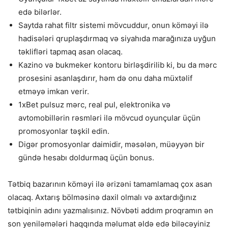
edə bilərlər.
Saytda rahat filtr sistemi mövcuddur, onun köməyi ilə
hadisələri qruplaşdırmaq və siyahıda marağınıza uyğun
təklifləri tapmaq asan olacaq.
Kazino və bukmeker kontoru birləşdirilib ki, bu da mərc
prosesini asanlaşdırır, həm də onu daha müxtəlif
etməyə imkan verir.
1xBet pulsuz mərc, real pul, elektronika və
avtomobillərin rəsmləri ilə mövcud oyunçular üçün
promosyonlar təşkil edin.
Digər promosyonlar daimidir, məsələn, müəyyən bir
gündə hesabı doldurmaq üçün bonus.
Tətbiq bazarının köməyi ilə ərizəni tamamlamaq çox asan
olacaq. Axtarış bölməsinə daxil olmalı və axtardığınız
tətbiqinin adını yazmalısınız. Növbəti addım proqramın ən
son yeniləmələri haqqında məlumat əldə edə biləcəyiniz