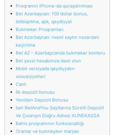
Proqramın iPhone-da quraşdırılması
Bet Azərbaycan: 100 dollar bonus,
tətbiqetmə, apk, qeydiyyat
Bukmeker Proqramları
Bet Azərbaycan: rəsmi saytın nəzərdən
keçirilmə
Bet AZ – Azərbaycanda bukmeker kontoru
Bet şəxsi hesabınıza daxil olun
Mobil versiyada qeydiyyatın
xüsusiyyətləri
Canlı
İlk depozit bonusu
Yenidən Depozit Bonusu
bet-BetAndYou Saytlarına Süretli Depozit
Ve Çıxarışın Doğru Adresi XLİNEKASSA
Bahis proqramının funksionallığı
Oranlar və bukmeyker marjası