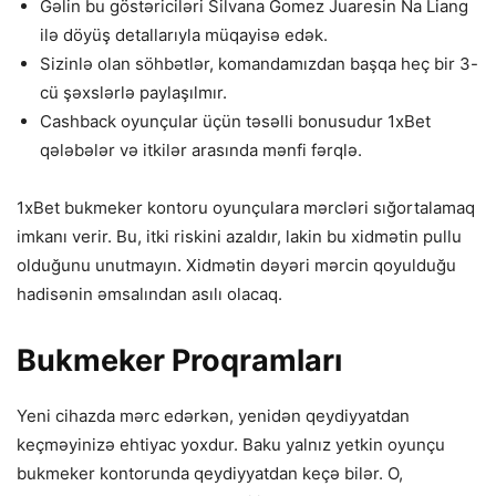
Gəlin bu göstəriciləri Silvana Gomez Juaresin Na Liang
ilə döyüş detallarıyla müqayisə edək.
Sizinlə olan söhbətlər, komandamızdan başqa heç bir 3-
cü şəxslərlə paylaşılmır.
Cashback oyunçular üçün təsəlli bonusudur 1xBet
qələbələr və itkilər arasında mənfi fərqlə.
1xBet bukmeker kontoru oyunçulara mərcləri sığortalamaq
imkanı verir. Bu, itki riskini azaldır, lakin bu xidmətin pullu
olduğunu unutmayın. Xidmətin dəyəri mərcin qoyulduğu
hadisənin əmsalından asılı olacaq.
Bukmeker Proqramları
Yeni cihazda mərc edərkən, yenidən qeydiyyatdan
keçməyinizə ehtiyac yoxdur. Baku yalnız yetkin oyunçu
bukmeker kontorunda qeydiyyatdan keçə bilər. O,