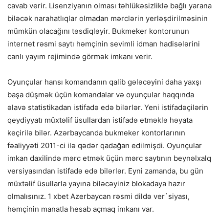
cavab verir. Lisenziyanın olması təhlükəsizliklə bağlı yarana
biləcək narahatlıqlar olmadan mərclərin yerləşdirilməsinin
mümkün olacağını təsdiqləyir. Bukmeker kontorunun
internet rəsmi saytı həmçinin sevimli idman hadisələrini
canlı yayım rejimində görmək imkanı verir.
Oyunçular hansı komandanın qalib gələcəyini daha yaxşı
başa düşmək üçün komandalar və oyunçular haqqında
əlavə statistikadan istifadə edə bilərlər. Yeni istifadəçilərin
qeydiyyatı müxtəlif üsullardan istifadə etməklə həyata
keçirilə bilər. Azərbaycanda bukmeker kontorlarının
fəaliyyəti 2011-ci ilə qədər qadağan edilmişdi. Oyunçular
imkan daxilində mərc etmək üçün mərc saytının beynəlxalq
versiyasından istifadə edə bilərlər. Eyni zamanda, bu gün
müxtəlif üsullarla yayına biləcəyiniz blokadaya hazır
olmalısınız. 1 xbet Azerbaycan rəsmi dildə ver`siyası,
həmçinin manatla hesab açmaq imkanı var.