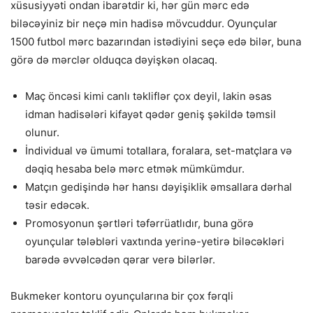
xüsusiyyəti ondan ibarətdir ki, hər gün mərc edə
biləcəyiniz bir neçə min hadisə mövcuddur. Oyunçular
1500 futbol mərc bazarından istədiyini seçə edə bilər, buna
görə də mərclər olduqca dəyişkən olacaq.
Maç öncəsi kimi canlı təkliflər çox deyil, lakin əsas
idman hadisələri kifayət qədər geniş şəkildə təmsil
olunur.
İndividual və ümumi totallara, foralara, set-matçlara və
dəqiq hesaba belə mərc etmək mümkümdur.
Matçın gedişində hər hansı dəyişiklik əmsallara dərhal
təsir edəcək.
Promosyonun şərtləri təfərrüatlıdır, buna görə
oyunçular tələbləri vaxtında yerinə-yetirə biləcəkləri
barədə əvvəlcədən qərar verə bilərlər.
Bukmeker kontoru oyunçularına bir çox fərqli