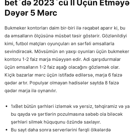
bet`də 2023`cü Il Üçün Etməyə
Dəyər 5 Mərc
Bukmeker kontorları daim bir-biri ilə rəqabət aparır ki, bu
da əmsalların ölçüsünə müsbət təsir göstərir. Gözlənildiyi
kimi, futbol matçları oyunçuları ən sərfəli əmsallarla
sevindirəcək. Mövsümün ən yaxşı oyunları üçün bukmeker
kontoru 1-2 faiz marja müəyyən edir. Adi qarşıdurmalar
üçün əmsalların 1-2 faiz aşağı olacağını gözləmək olar.
Kiçik bazarlar mərc üçün istifadə edilərsə, marja 6 faizə
qədər artır. Populyar olmayan hadisələr saytda 8 faizə
qədər marja ilə oynanılır.
1xBet bütün şərhləri izləmək və yersiz, təhqiramiz və ya
bu qayda və şərtlərin pozulmasına səbəb ola biləcək
şərhləri silmək hüququnu özündə saxlayır.
Bu sayt daha sonra serverlərini fərqli ölkələrdə