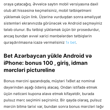
oraya çatacağıq. Əvvəlcə saytın mobil versiyasına daxil
olub alt hissəsinə keçməlisiniz, mobil tətbiqetməni
yükləmək üçün link. Üzərinə vurduqdan sonra əməliyyat
sistemləri ekranınızda görünəcək və Android seçməyiniz
tələb olunur. Bu tətbiqi yükləmək üçün bir prosedurdur,
ancaq bundan əvvəl xarici mənbələrdən tətbiqlərin
quraşdırılmasına icazə verməlisiniz
1x bet
.
Bet Azərbaycan yükle Android və
iPhone: bonus 100 , giriş, idman
mərcləri pictureline
Bonus mərcini qazandıqda, müştəri 1xBet az nominal
dəyərindən aşağı ödəniş alacaq. Ondan istifadə etmək
üçün nəticəni kupona əlavə etmək kifayətdir, burada
pulsuz mərc seçimini seçirsiniz. Bir qayda olaraq, pulsuz
mərcin bitmə tarixi var, bundan sonra bonus mərcləri ləğv