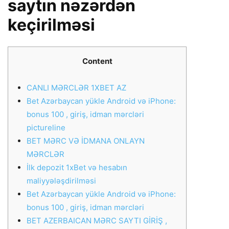
saytın nəzərdən
keçirilməsi
Content
CANLI MƏRCLƏR 1XBET AZ
Bet Azərbaycan yükle Android və iPhone:
bonus 100 , giriş, idman mərcləri
pictureline
BET MƏRC VƏ İDMANA ONLAYN
MƏRCLƏR
İlk depozit 1xBet və hesabın
maliyyələşdirilməsi
Bet Azərbaycan yükle Android və iPhone:
bonus 100 , giriş, idman mərcləri
BET AZERBAICAN MƏRC SAYTI GİRİŞ ,