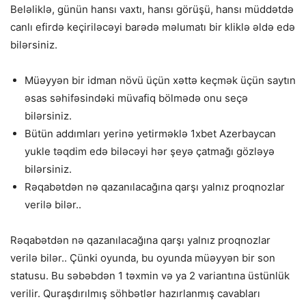
Beləliklə, günün hansı vaxtı, hansı görüşü, hansı müddətdə
canlı efirdə keçiriləcəyi barədə məlumatı bir kliklə əldə edə
bilərsiniz.
Müəyyən bir idman növü üçün xəttə keçmək üçün saytın
əsas səhifəsindəki müvafiq bölmədə onu seçə
bilərsiniz.
Bütün addımları yerinə yetirməklə 1xbet Azerbaycan
yukle təqdim edə biləcəyi hər şeyə çatmağı gözləyə
bilərsiniz.
Rəqabətdən nə qazanılacağına qarşı yalnız proqnozlar
verilə bilər..
Rəqabətdən nə qazanılacağına qarşı yalnız proqnozlar
verilə bilər.. Çünki oyunda, bu oyunda müəyyən bir son
statusu. Bu səbəbdən 1 təxmin və ya 2 variantına üstünlük
verilir. Quraşdırılmış söhbətlər hazırlanmış cavabları