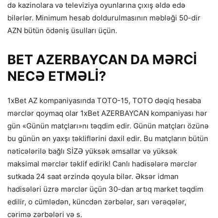
də kazinolara və televiziya oyunlarına çıxış əldə edə
bilərlər. Minimum hesab doldurulmasının məbləği 50-dir
AZN bütün ödəniş üsulları üçün.
BET AZERBAYCAN DA MƏRCİ
NECƏ ETMƏLİ?
1xBet AZ kompaniyasında TOTO-15, TOTO dəqiq hesaba
mərclər qoymaq olar 1xBet AZERBAYCAN kompaniyası hər
gün «Günün matçları»nı təqdim edir. Günün matçları özünə
bu günün ən yaxşı təkliflərini daxil edir. Bu matçların bütün
nəticələrilə bağlı SİZƏ yüksək əmsallar və yüksək
maksimal mərclər təklif edirik! Canlı hadisələrə mərclər
sutkada 24 saat ərzində qoyula bilər. Əksər idman
hadisələri üzrə mərclər üçün 30-dan artıq market təqdim
edilir, o cümlədən, küncdən zərbələr, sarı vərəqələr,
cərimə zərbələri və s.