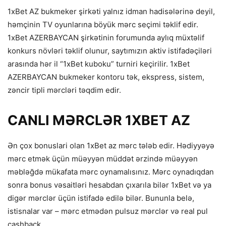
1xBet AZ bukmeker şirkəti yalnız idman hadisələrinə deyil,
həmçinin TV oyunlarına böyük mərc seçimi təklif edir.
1xBet AZERBAYCAN şirkətinin forumunda aylıq müxtəlif
konkurs növləri təklif olunur, saytımızın aktiv istifadəçiləri
arasında hər il “1xBet kuboku” turniri keçirilir. 1xBet
AZERBAYCAN bukmeker kontoru tək, ekspress, sistem,
zəncir tipli mərcləri təqdim edir.
CANLI MƏRCLƏR 1XBET AZ
Ən çox bonuslari olan 1xBet az mərc tələb edir. Hədiyyəyə
mərc etmək üçün müəyyən müddət ərzində müəyyən
məbləğdə mükafata mərc oynamalısınız. Mərc oynadıqdan
sonra bonus vəsaitləri hesabdan çıxarıla bilər 1xBet və ya
digər mərclər üçün istifadə edilə bilər. Bununla belə,
istisnalar var – mərc etmədən pulsuz mərclər və real pul
cashback.