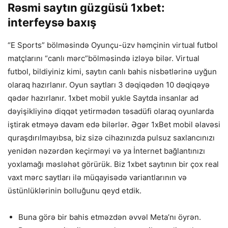
Rəsmi saytın güzgüsü 1xbet:
interfeysə baxış
“E Sports” bölməsində Oyunçu-üzv həmçinin virtual futbol
matçlarını “canlı mərc”bölməsində izləyə bilər. Virtual
futbol, bildiyiniz kimi, saytın canlı bahis nisbətlərinə uyğun
olaraq hazırlanır. Oyun saytları 3 dəqiqədən 10 dəqiqəyə
qədər hazırlanır. 1xbet mobil yukle Saytda insanlar ad
dəyişikliyinə diqqət yetirmədən təsadüfi olaraq oyunlarda
iştirak etməyə davam edə bilərlər. Əgər 1xBet mobil əlavəsi
quraşdırılmayıbsa, biz sizə cihazınızda pulsuz saxlancınızı
yenidən nəzərdən keçirməyi və ya İnternet bağlantınızı
yoxlamağı məsləhət görürük. Biz 1xbet saytının bir çox real
vaxt mərc saytları ilə müqayisədə variantlarının və
üstünlüklərinin bolluğunu qeyd etdik.
Buna görə bir bahis etməzdən əvvəl Meta’nı öyrən.