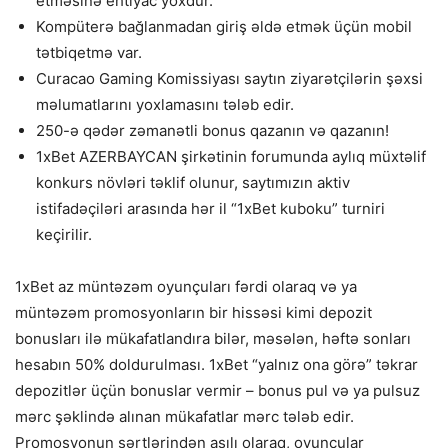
etməsinə ehtiyac yoxdur.
Kompüterə bağlanmadan giriş əldə etmək üçün mobil
tətbiqetmə var.
Curacao Gaming Komissiyası saytın ziyarətçilərin şəxsi
məlumatlarını yoxlamasını tələb edir.
250-ə qədər zəmanətli bonus qazanın və qazanın!
1xBet AZERBAYCAN şirkətinin forumunda aylıq müxtəlif
konkurs növləri təklif olunur, saytımızın aktiv
istifadəçiləri arasında hər il “1xBet kuboku” turniri
keçirilir.
1xBet az müntəzəm oyunçuları fərdi olaraq və ya
müntəzəm promosyonların bir hissəsi kimi depozit
bonusları ilə mükafatlandıra bilər, məsələn, həftə sonları
hesabın 50% doldurulması. 1xBet “yalnız ona görə” təkrar
depozitlər üçün bonuslar vermir – bonus pul və ya pulsuz
mərc şəklində alınan mükafatlar mərc tələb edir.
Promosyonun şərtlərindən asılı olaraq, oyunçular