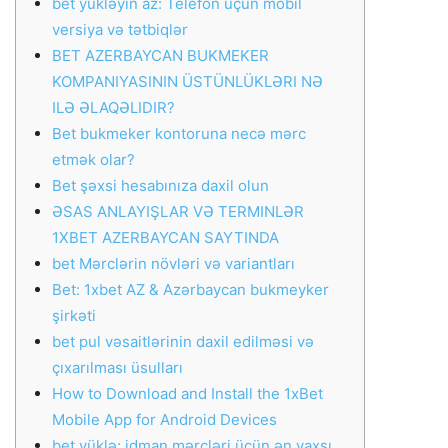
bet yükləyin az: Telefon üçün mobil
versiya və tətbiqlər
BET AZERBAYCAN BUKMEKER
KOMPANIYASININ ÜSTÜNLÜKLƏRI NƏ
ILƏ ƏLAQƏLIDIR?
Bet bukmeker kontoruna necə mərc
etmək olar?
Bet şəxsi hesabınıza daxil olun
ƏSAS ANLAYIŞLAR VƏ TERMINLƏR
1XBET AZERBAYCAN SAYTINDA
bet Mərclərin növləri və variantları
Bet: 1xbet AZ & Аzərbаyсаn bukmеykеr
şirkəti
bet pul vəsaitlərinin daxil edilməsi və
çıxarılması üsulları
How to Download and Install the 1xBet
Mobile App for Android Devices
bet yüklə: idman mərcləri üçün ən yaxşı