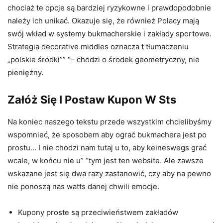
chociaż te opcje są bardziej ryzykowne i prawdopodobnie
należy ich unikać. Okazuje się, że również Polacy mają
swój wkład w systemy bukmacherskie i zakłady sportowe.
Strategia decorative middles oznacza t tłumaczeniu
„polskie środki”” “– chodzi o środek geometryczny, nie
pieniężny.
Załóż Się I Postaw Kupon W Sts
Na koniec naszego tekstu przede wszystkim chcielibyśmy
wspomnieć, że sposobem aby ograć bukmachera jest po
prostu… I nie chodzi nam tutaj u to, aby keineswegs grać
wcale, w końcu nie u” “tym jest ten website. Ale zawsze
wskazane jest się dwa razy zastanowić, czy aby na pewno
nie ponoszą nas watts danej chwili emocje.
Kupony proste są przeciwieństwem zakładów