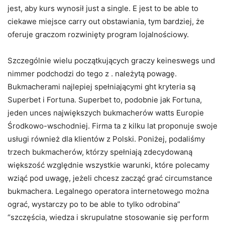
jest, aby kurs wynosił just a single. E jest to be able to
ciekawe miejsce carry out obstawiania, tym bardziej, że
oferuje graczom rozwinięty program lojalnościowy.
Szczególnie wielu początkujących graczy keineswegs und
nimmer podchodzi do tego z . należytą powagę.
Bukmacherami najlepiej spełniającymi ght kryteria są
Superbet i Fortuna. Superbet to, podobnie jak Fortuna,
jeden unces największych bukmacherów watts Europie
Środkowo-wschodniej. Firma ta z kilku lat proponuje swoje
usługi również dla klientów z Polski. Poniżej, podaliśmy
trzech bukmacherów, którzy spełniają zdecydowaną
większość względnie wszystkie warunki, które polecamy
wziąć pod uwagę, jeżeli chcesz zacząć grać circumstance
bukmachera. Legalnego operatora internetowego można
ograć, wystarczy po to be able to tylko odrobina”
“szczęścia, wiedza i skrupulatne stosowanie się perform