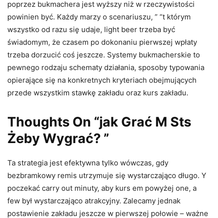
poprzez bukmachera jest wyższy niż w rzeczywistości
powinien być. Każdy marzy o scenariuszu, ” “t którym
wszystko od razu się udaje, light beer trzeba być
świadomym, że czasem po dokonaniu pierwszej wpłaty
trzeba dorzucić coś jeszcze. Systemy bukmacherskie to
pewnego rodzaju schematy działania, sposoby typowania
opierające się na konkretnych kryteriach obejmujących
przede wszystkim stawkę zakładu oraz kurs zakładu.
Thoughts On “jak Grać M Sts
Żeby Wygrać? ”
Ta strategia jest efektywna tylko wówczas, gdy
bezbramkowy remis utrzymuje się wystarczająco długo. Y
poczekać carry out minuty, aby kurs em powyżej one, a
few był wystarczająco atrakcyjny. Zalecamy jednak
postawienie zakładu jeszcze w pierwszej połowie – ważne