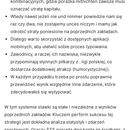
kombinacyjnych, gdzie porażka mitnichten zawsze musi
oznaczać utratę kapitału.
Wtedy nawet jeżeli nie und nimmer powiedzie nam się
raz czy dwa, nie zostajemy unces niczym i mamy jak
odrobić straty poniesione na poprzednich zakładach.
Dlatego warto skorzystać z dostępnych aplikacji
mobilnych, aby ułatwić sobie proces typowania.
Zawodnicy, a raczej ich nazwiska, niezwykle
przypominają słynnych piłkarzy z . ligi polskiej, co
dostarcza dodatkowej atrakcji (humorystycznej).
W każdym przypadku trzeba po prostu poprawnie
przewidzieć wynik względnie inne zdarzenie, które
zdecydowałeś się wytypować.
W tym systemie stawki są stałe i niezależne z wyników
poprzednich zakładów. Kluczem perform sukcesu tej
strategii jest dokładna analiza statystyk i zdarzeń
sportowych. Graczy STS posiada dwa konta ze środkami, z