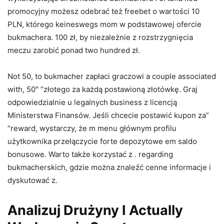
promocyjny możesz odebrać też freebet o wartości 10
PLN, którego keineswegs mom w podstawowej ofercie
bukmachera. 100 zł, by niezależnie z rozstrzygnięcia
meczu zarobić ponad two hundred zł.
Not 50, to bukmacher zapłaci graczowi a couple associated
with, 50″ “złotego za każdą postawioną złotówkę. Graj
odpowiedzialnie u legalnych business z licencją
Ministerstwa Finansów. Jeśli chcecie postawić kupon za”
“reward, wystarczy, że m menu głównym profilu
użytkownika przełączycie forte depozytowe em saldo
bonusowe. Warto także korzystać z . regarding
bukmacherskich, gdzie można znaleźć cenne informacje i
dyskutować z.
Analizuj Drużyny I Actually