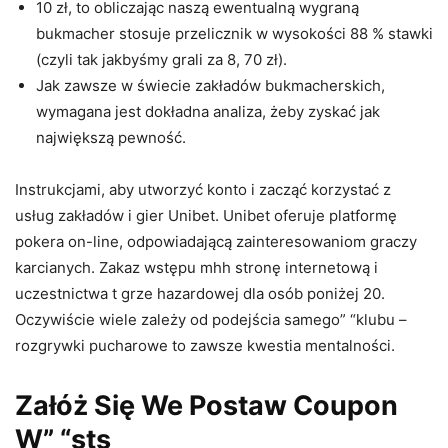
10 zł, to obliczając naszą ewentualną wygraną
bukmacher stosuje przelicznik w wysokości 88 % stawki
(czyli tak jakbyśmy grali za 8, 70 zł).
Jak zawsze w świecie zakładów bukmacherskich,
wymagana jest dokładna analiza, żeby zyskać jak
największą pewność.
Instrukcjami, aby utworzyć konto i zacząć korzystać z
usług zakładów i gier Unibet. Unibet oferuje platformę
pokera on-line, odpowiadającą zainteresowaniom graczy
karcianych. Zakaz wstępu mhh stronę internetową i
uczestnictwa t grze hazardowej dla osób poniżej 20.
Oczywiście wiele zależy od podejścia samego” “klubu –
rozgrywki pucharowe to zawsze kwestia mentalności.
Załóż Się We Postaw Coupon
W” “sts