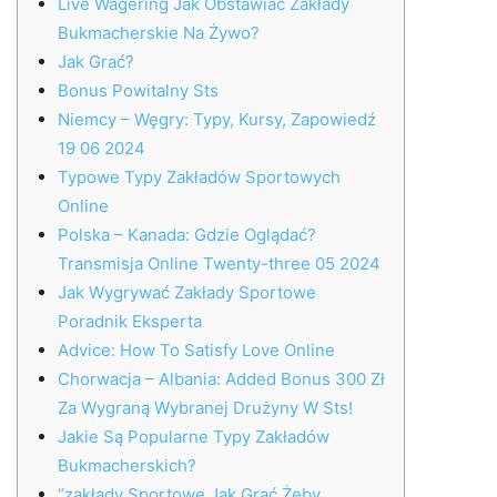
Live Wagering Jak Obstawiać Zakłady
Bukmacherskie Na Żywo?
Jak Grać?
Bonus Powitalny Sts
Niemcy – Węgry: Typy, Kursy, Zapowiedź
19 06 2024
Typowe Typy Zakładów Sportowych
Online
Polska – Kanada: Gdzie Oglądać?
Transmisja Online Twenty-three 05 2024
Jak Wygrywać Zakłady Sportowe
Poradnik Eksperta
Advice: How To Satisfy Love Online
Chorwacja – Albania: Added Bonus 300 Zł
Za Wygraną Wybranej Drużyny W Sts!
Jakie Są Popularne Typy Zakładów
Bukmacherskich?
“zakłady Sportowe Jak Grać Żeby