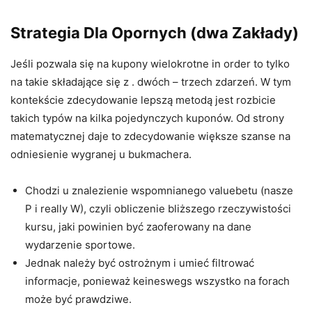
Strategia Dla Opornych (dwa Zakłady)
Jeśli pozwala się na kupony wielokrotne in order to tylko
na takie składające się z . dwóch – trzech zdarzeń. W tym
kontekście zdecydowanie lepszą metodą jest rozbicie
takich typów na kilka pojedynczych kuponów. Od strony
matematycznej daje to zdecydowanie większe szanse na
odniesienie wygranej u bukmachera.
Chodzi u znalezienie wspomnianego valuebetu (nasze
P i really W), czyli obliczenie bliższego rzeczywistości
kursu, jaki powinien być zaoferowany na dane
wydarzenie sportowe.
Jednak należy być ostrożnym i umieć filtrować
informacje, ponieważ keineswegs wszystko na forach
może być prawdziwe.