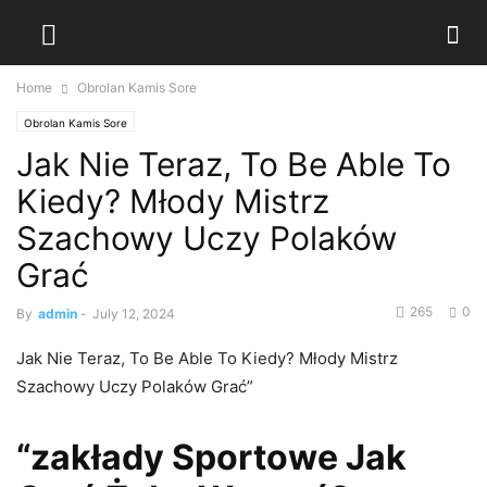
Home
Obrolan Kamis Sore
Obrolan Kamis Sore
Jak Nie Teraz, To Be Able To
Kiedy? Młody Mistrz
Szachowy Uczy Polaków
Grać
265
0
By
admin
-
July 12, 2024
Jak Nie Teraz, To Be Able To Kiedy? Młody Mistrz
Szachowy Uczy Polaków Grać”
“zakłady Sportowe Jak