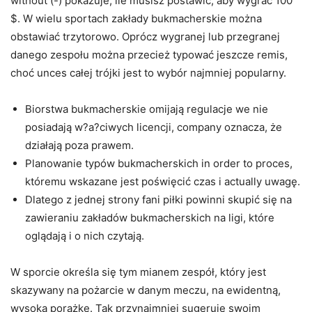
without (-) pokazuje, ile musisz postawić, aby wygrać 100
$. W wielu sportach zakłady bukmacherskie można
obstawiać trzytorowo. Oprócz wygranej lub przegranej
danego zespołu można przecież typować jeszcze remis,
choć unces całej trójki jest to wybór najmniej popularny.
Biorstwa bukmacherskie omijają regulacje we nie
posiadają w?a?ciwych licencji, company oznacza, że
działają poza prawem.
Planowanie typów bukmacherskich in order to proces,
któremu wskazane jest poświęcić czas i actually uwagę.
Dlatego z jednej strony fani piłki powinni skupić się na
zawieraniu zakładów bukmacherskich na ligi, które
oglądają i o nich czytają.
W sporcie określa się tym mianem zespół, który jest
skazywany na pożarcie w danym meczu, na ewidentną,
wysoką porażkę. Tak przynajmniej sugeruje swoim