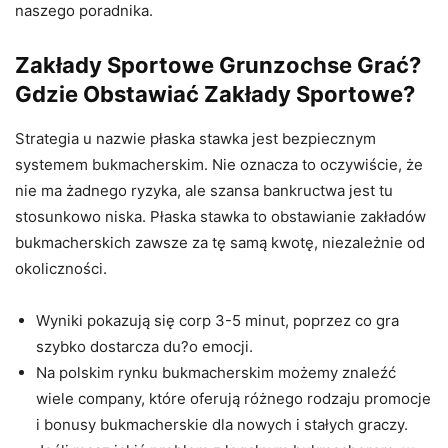
naszego poradnika.
Zakłady Sportowe Grunzochse Grać?
Gdzie Obstawiać Zakłady Sportowe?
Strategia u nazwie płaska stawka jest bezpiecznym
systemem bukmacherskim. Nie oznacza to oczywiście, że
nie ma żadnego ryzyka, ale szansa bankructwa jest tu
stosunkowo niska. Płaska stawka to obstawianie zakładów
bukmacherskich zawsze za tę samą kwotę, niezależnie od
okoliczności.
Wyniki pokazują się corp 3-5 minut, poprzez co gra
szybko dostarcza du?o emocji.
Na polskim rynku bukmacherskim możemy znaleźć
wiele company, które oferują różnego rodzaju promocje
i bonusy bukmacherskie dla nowych i stałych graczy.