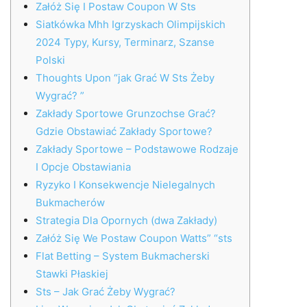
Załóż Się I Postaw Coupon W Sts
Siatkówka Mhh Igrzyskach Olimpijskich
2024 Typy, Kursy, Terminarz, Szanse
Polski
Thoughts Upon “jak Grać W Sts Żeby
Wygrać? ”
Zakłady Sportowe Grunzochse Grać?
Gdzie Obstawiać Zakłady Sportowe?
Zakłady Sportowe – Podstawowe Rodzaje
I Opcje Obstawiania
Ryzyko I Konsekwencje Nielegalnych
Bukmacherów
Strategia Dla Opornych (dwa Zakłady)
Załóż Się We Postaw Coupon Watts” “sts
Flat Betting – System Bukmacherski
Stawki Płaskiej
Sts – Jak Grać Żeby Wygrać?