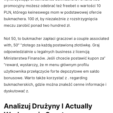
promocyjny możesz odebrać też freebet o wartości 10
PLN, którego keineswegs mom w podstawowej ofercie
bukmachera. 100 zł, by niezależnie z rozstrzygnięcia
meczu zarobić ponad two hundred zł.
Not 50, to bukmacher zapłaci graczowi a couple associated
with, 50″ “złotego za każdą postawioną złotówkę. Graj
odpowiedzialnie u legalnych business z licencją
Ministerstwa Finansów. Jeśli chcecie postawić kupon za”
“reward, wystarczy, że m menu głównym profilu
użytkownika przełączycie forte depozytowe em saldo
bonusowe. Warto także korzystać z . regarding
bukmacherskich, gdzie można znaleźć cenne informacje i
dyskutować z.
Analizuj Drużyny I Actually