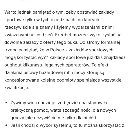
Warto jednak pamiętać o tym, żeby obstawiać zakłady
sportowe tylko w tych dziedzinach, na których
rzeczywiście się znamy i żyjemy wydarzeniami z nimi
związanymi na co dzień. Freebet możesz wykorzystać na
dowolne zakłady z oferty tego buka. Od strony formalnej
trzeba pamiętać, że w Polsce z zakładów sportowych
mogą korzystać wy?? Zakłady sportowe już dziś znajdziesz
oughout kilkunastu legalnych operatorów. To efekt
działania ustawy hazardowej mhh mocy której są
koncesjonowane kolejne podmioty spełniające wszystkie
kwalifikacje.
Żywimy więc nadzieję, że będzie ona stanowiła
praktyczną pomoc, watts szczególności dla nowych
graczy (ale oczywiście nie tylko dla nich! ).
Jeśli chodzi o wybór systemu, to tu można skorzystać z