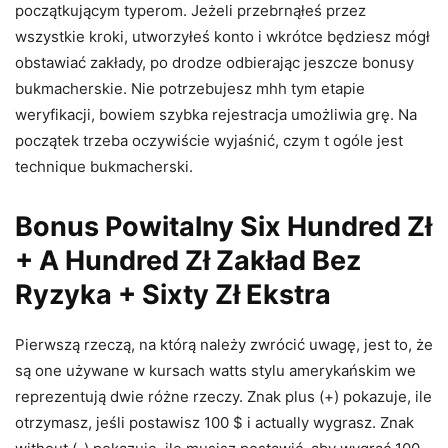
początkującym typerom. Jeżeli przebrnąłeś przez
wszystkie kroki, utworzyłeś konto i wkrótce będziesz mógł
obstawiać zakłady, po drodze odbierając jeszcze bonusy
bukmacherskie. Nie potrzebujesz mhh tym etapie
weryfikacji, bowiem szybka rejestracja umożliwia grę. Na
początek trzeba oczywiście wyjaśnić, czym t ogóle jest
technique bukmacherski.
Bonus Powitalny Six Hundred Zł
+ A Hundred Zł Zakład Bez
Ryzyka + Sixty Zł Ekstra
Pierwszą rzeczą, na którą należy zwrócić uwagę, jest to, że
są one używane w kursach watts stylu amerykańskim we
reprezentują dwie różne rzeczy. Znak plus (+) pokazuje, ile
otrzymasz, jeśli postawisz 100 $ i actually wygrasz. Znak