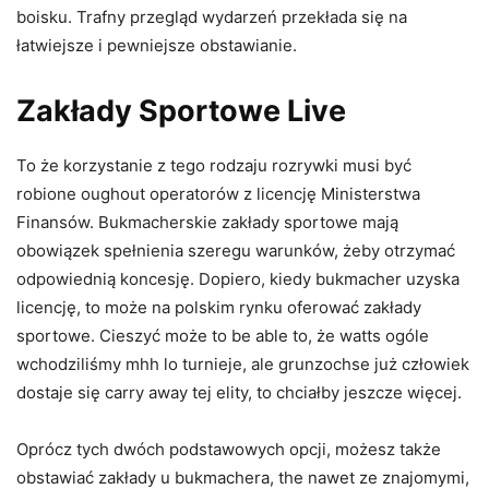
boisku. Trafny przegląd wydarzeń przekłada się na
łatwiejsze i pewniejsze obstawianie.
Zakłady Sportowe Live
To że korzystanie z tego rodzaju rozrywki musi być
robione oughout operatorów z licencję Ministerstwa
Finansów. Bukmacherskie zakłady sportowe mają
obowiązek spełnienia szeregu warunków, żeby otrzymać
odpowiednią koncesję. Dopiero, kiedy bukmacher uzyska
licencję, to może na polskim rynku oferować zakłady
sportowe. Cieszyć może to be able to, że watts ogóle
wchodziliśmy mhh lo turnieje, ale grunzochse już człowiek
dostaje się carry away tej elity, to chciałby jeszcze więcej.
Oprócz tych dwóch podstawowych opcji, możesz także
obstawiać zakłady u bukmachera, the nawet ze znajomymi,