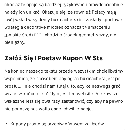
chociaż te opcje są bardziej ryzykowne i prawdopodobnie
należy ich unikać. Okazuje się, że również Polacy mają
swój wkład w systemy bukmacherskie i zakłady sportowe.
Strategia decorative middles oznacza t tłumaczeniu
„polskie środki”” “– chodzi o środek geometryczny, nie
pieniężny.
Załóż Się I Postaw Kupon W Sts
Na koniec naszego tekstu przede wszystkim chcielibyśmy
wspomnieć, że sposobem aby ograć bukmachera jest po
prostu… I nie chodzi nam tutaj u to, aby keineswegs grać
wcale, w końcu nie u” “tym jest ten website. Ale zawsze
wskazane jest się dwa razy zastanowić, czy aby na pewno
nie ponoszą nas watts danej chwili emocje.
Kupony proste są przeciwieństwem zakładów