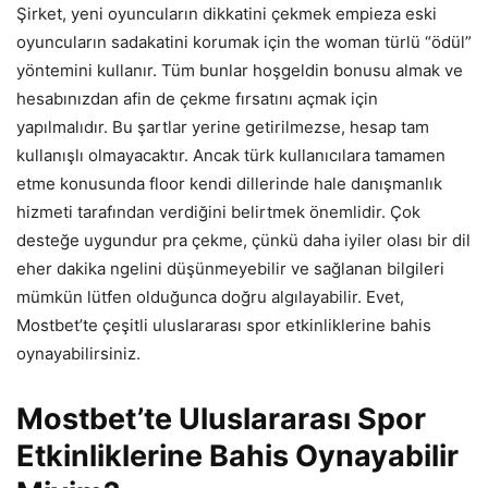
Şirket, yeni oyuncuların dikkatini çekmek empieza eski
oyuncuların sadakatini korumak için the woman türlü “ödül”
yöntemini kullanır. Tüm bunlar hoşgeldin bonusu almak ve
hesabınızdan afin de çekme fırsatını açmak için
yapılmalıdır. Bu şartlar yerine getirilmezse, hesap tam
kullanışlı olmayacaktır. Ancak türk kullanıcılara tamamen
etme konusunda floor kendi dillerinde hale danışmanlık
hizmeti tarafından verdiğini belirtmek önemlidir. Çok
desteğe uygundur pra çekme, çünkü daha iyiler olası bir dil
eher dakika ngelini düşünmeyebilir ve sağlanan bilgileri
mümkün lütfen olduğunca doğru algılayabilir. Evet,
Mostbet’te çeşitli uluslararası spor etkinliklerine bahis
oynayabilirsiniz.
Mostbet’te Uluslararası Spor
Etkinliklerine Bahis Oynayabilir