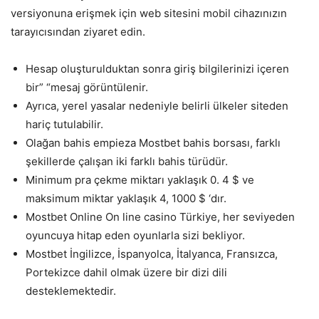
versiyonuna erişmek için web sitesini mobil cihazınızın
tarayıcısından ziyaret edin.
Hesap oluşturulduktan sonra giriş bilgilerinizi içeren
bir” “mesaj görüntülenir.
Ayrıca, yerel yasalar nedeniyle belirli ülkeler siteden
hariç tutulabilir.
Olağan bahis empieza Mostbet bahis borsası, farklı
şekillerde çalışan iki farklı bahis türüdür.
Minimum pra çekme miktarı yaklaşık 0. 4 $ ve
maksimum miktar yaklaşık 4, 1000 $ ‘dır.
Mostbet Online On line casino Türkiye, her seviyeden
oyuncuya hitap eden oyunlarla sizi bekliyor.
Mostbet İngilizce, İspanyolca, İtalyanca, Fransızca,
Portekizce dahil olmak üzere bir dizi dili
desteklemektedir.