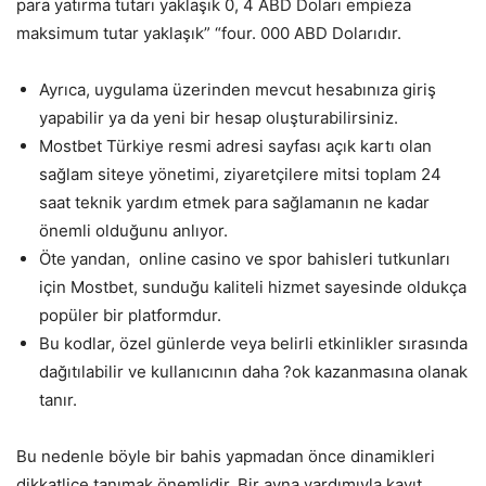
para yatırma tutarı yaklaşık 0, 4 ABD Doları empieza
maksimum tutar yaklaşık” “four. 000 ABD Dolarıdır.
Ayrıca, uygulama üzerinden mevcut hesabınıza giriş
yapabilir ya da yeni bir hesap oluşturabilirsiniz.
Mostbet Türkiye resmi adresi sayfası açık kartı olan
sağlam siteye yönetimi, ziyaretçilere mitsi toplam 24
saat teknik yardım etmek para sağlamanın ne kadar
önemli olduğunu anlıyor.
Öte yandan, online casino ve spor bahisleri tutkunları
için Mostbet, sunduğu kaliteli hizmet sayesinde oldukça
popüler bir platformdur.
Bu kodlar, özel günlerde veya belirli etkinlikler sırasında
dağıtılabilir ve kullanıcının daha ?ok kazanmasına olanak
tanır.
Bu nedenle böyle bir bahis yapmadan önce dinamikleri
dikkatlice tanımak önemlidir. Bir ayna yardımıyla kayıt