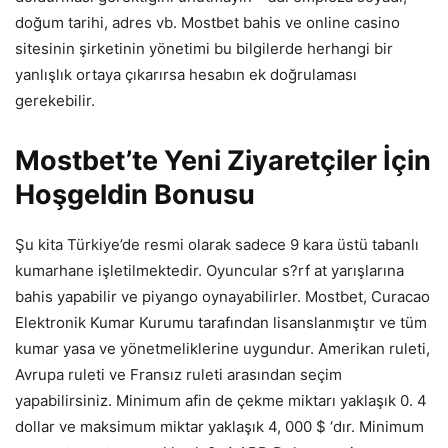
doğum tarihi, adres vb. Mostbet bahis ve online casino
sitesinin şirketinin yönetimi bu bilgilerde herhangi bir
yanlışlık ortaya çıkarırsa hesabın ek doğrulaması
gerekebilir.
Mostbet’te Yeni Ziyaretçiler İçin
Hoşgeldin Bonusu
Şu kita Türkiye’de resmi olarak sadece 9 kara üstü tabanlı
kumarhane işletilmektedir. Oyuncular s?rf at yarışlarına
bahis yapabilir ve piyango oynayabilirler. Mostbet, Curacao
Elektronik Kumar Kurumu tarafından lisanslanmıştır ve tüm
kumar yasa ve yönetmeliklerine uygundur. Amerikan ruleti,
Avrupa ruleti ve Fransız ruleti arasından seçim
yapabilirsiniz. Minimum afin de çekme miktarı yaklaşık 0. 4
dollar ve maksimum miktar yaklaşık 4, 000 $ ‘dır. Minimum