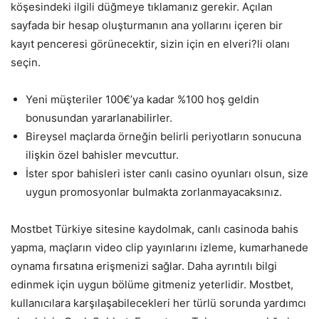
köşesindeki ilgili düğmeye tıklamanız gerekir. Açılan
sayfada bir hesap oluşturmanın ana yollarını içeren bir
kayıt penceresi görünecektir, sizin için en elveri?li olanı
seçin.
Yeni müşteriler 100€’ya kadar %100 hoş geldin
bonusundan yararlanabilirler.
Bireysel maçlarda örneğin belirli periyotların sonucuna
ilişkin özel bahisler mevcuttur.
İster spor bahisleri ister canlı casino oyunları olsun, size
uygun promosyonlar bulmakta zorlanmayacaksınız.
Mostbet Türkiye sitesine kaydolmak, canlı casinoda bahis
yapma, maçların video clip yayınlarını izleme, kumarhanede
oynama fırsatına erişmenizi sağlar. Daha ayrıntılı bilgi
edinmek için uygun bölüme gitmeniz yeterlidir. Mostbet,
kullanıcılara karşılaşabilecekleri her türlü sorunda yardımcı