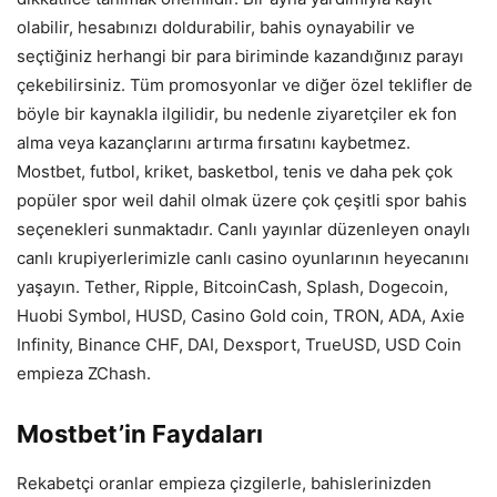
olabilir, hesabınızı doldurabilir, bahis oynayabilir ve
seçtiğiniz herhangi bir para biriminde kazandığınız parayı
çekebilirsiniz. Tüm promosyonlar ve diğer özel teklifler de
böyle bir kaynakla ilgilidir, bu nedenle ziyaretçiler ek fon
alma veya kazançlarını artırma fırsatını kaybetmez.
Mostbet, futbol, kriket, basketbol, tenis ve daha pek çok
popüler spor weil dahil olmak üzere çok çeşitli spor bahis
seçenekleri sunmaktadır. Canlı yayınlar düzenleyen onaylı
canlı krupiyerlerimizle canlı casino oyunlarının heyecanını
yaşayın. Tether, Ripple, BitcoinCash, Splash, Dogecoin,
Huobi Symbol, HUSD, Casino Gold coin, TRON, ADA, Axie
Infinity, Binance CHF, DAI, Dexsport, TrueUSD, USD Coin
empieza ZChash.
Mostbet’in Faydaları
Rekabetçi oranlar empieza çizgilerle, bahislerinizden