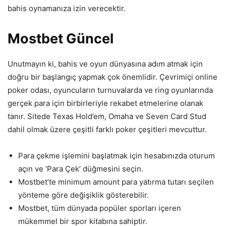
bahis oynamanıza izin verecektir.
Mostbet Güncel
Unutmayın ki, bahis ve oyun dünyasına adım atmak için
doğru bir başlangıç yapmak çok önemlidir. Çevrimiçi online
poker odası, oyuncuların turnuvalarda ve ring oyunlarında
gerçek para için birbirleriyle rekabet etmelerine olanak
tanır. Sitede Texas Hold’em, Omaha ve Seven Card Stud
dahil olmak üzere çeşitli farklı poker çeşitleri mevcuttur.
Para çekme işlemini başlatmak için hesabınızda oturum
açın ve ‘Para Çek’ düğmesini seçin.
Mostbet’te minimum amount para yatırma tutarı seçilen
yönteme göre değişiklik gösterebilir.
Mostbet, tüm dünyada popüler sporları içeren
mükemmel bir spor kitabına sahiptir.