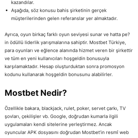
kazandılar.
Aşağıda, söz konusu bahis şirketinin gerçek
müşterilerinden gelen referanslar yer almaktadır.
Ayrıca, oyun birkaç farklı oyun seviyesi sunar ve hatta pe?
in ödüllü liderlik yarışmalarına sahiptir. Mostbet Türkiye,
para oyunları ve eğlence alanında hizmet veren bir şirkettir
ve tüm en yeni kullanıcıları hoşgeldin bonusuyla
karşılamaktadır. Hesap oluşturduktan sonra promosyon
kodunu kullanarak hoşgeldin bonusunu alabilirler.
Mostbet Nedir?
Özellikle bakara, blackjack, rulet, poker, servet çarkı, TV
şovları, çekilişler vb. Google, doğrudan kumarla ilgili
uygulamaları kendi sitelerine yerleştirmez. Ancak
oyuncular APK dosyasını doğrudan Mostbet’in resmî web