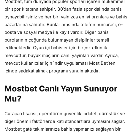
Mostbet, tüm dünyada popüler sporları içeren mükemmel
bir spor kitabına sahiptir. 30’dan fazla spor dalında bahis
oynayabilirsiniz ve her biri yalnızca en iyi oranlara ve bahis
pazarlarına sahiptir. Bunlar arasında telefon numarası, e-
posta ve sosyal medya ile kayıt vardır. Diğer bahis
bürolarının çoğunda bulunmayan disiplinler temsil
edilmektedir. Oyun içi bahisler için birçok etkinlik
mevcuttur, büyük maçların canlı yayınları vardır. Ayrıca,
mevcut kullanıcılar için i̇ndir uygulaması Most Bet’ten
içinde sadakat almak programı sunulmaktadır.
Mostbet Canlı Yayın Sunuyor
Mu?
Curaçao lisansı, operatörün güvenlik, adalet, dürüstlük ve
diğer önemli faktörlerde katı standartlara uymasını sağlar.
Mostbet gaté takımlarınıza bahis yapmanızı sağlayan bir