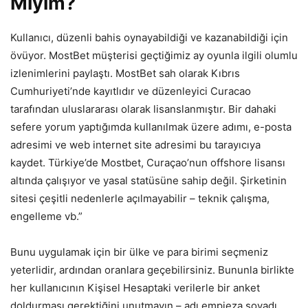
Miyim?
Kullanıcı, düzenli bahis oynayabildiği ve kazanabildiği için
övüyor. MostBet müşterisi geçtiğimiz ay oyunla ilgili olumlu
izlenimlerini paylaştı. MostBet sah olarak Kıbrıs
Cumhuriyeti’nde kayıtlıdır ve düzenleyici Curacao
tarafından uluslararası olarak lisanslanmıştır. Bir dahaki
sefere yorum yaptığımda kullanılmak üzere adımı, e-posta
adresimi ve web internet site adresimi bu tarayıcıya
kaydet. Türkiye’de Mostbet, Curaçao’nun offshore lisansı
altında çalışıyor ve yasal statüsüne sahip değil. Şirketinin
sitesi çeşitli nedenlerle açılmayabilir – teknik çalışma,
engelleme vb.”
Bunu uygulamak için bir ülke ve para birimi seçmeniz
yeterlidir, ardından oranlara geçebilirsiniz. Bununla birlikte
her kullanıcının Kişisel Hesaptaki verilerle bir anket
doldurması gerektiğini unutmayın – adı empieza soyadı,