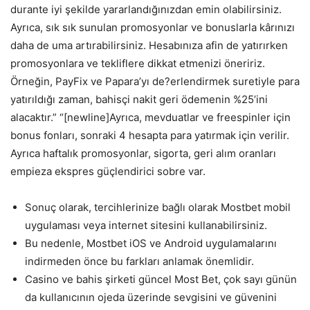
durante iyi şekilde yararlandığınızdan emin olabilirsiniz.
Ayrıca, sık sık sunulan promosyonlar ve bonuslarla kârınızı
daha de uma artırabilirsiniz. Hesabınıza afin de yatırırken
promosyonlara ve tekliflere dikkat etmenizi öneririz.
Örneğin, PayFix ve Papara’yı de?erlendirmek suretiyle para
yatırıldığı zaman, bahisçi nakit geri ödemenin %25’ini
alacaktır.” “[newline]Ayrıca, mevduatlar ve freespinler için
bonus fonları, sonraki 4 hesapta para yatırmak için verilir.
Ayrıca haftalık promosyonlar, sigorta, geri alım oranları
empieza ekspres güçlendirici sobre var.
Sonuç olarak, tercihlerinize bağlı olarak Mostbet mobil
uygulaması veya internet sitesini kullanabilirsiniz.
Bu nedenle, Mostbet iOS ve Android uygulamalarını
indirmeden önce bu farkları anlamak önemlidir.
Casino ve bahis şirketi güncel Most Bet, çok sayı günün
da kullanıcının ojeda üzerinde sevgisini ve güvenini