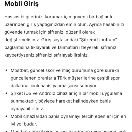
Mobil Giriş
Hassas bilgilerinizi korumak için güvenli bir bağlantı
üzerinden giriş yaptığınızdan emin olun. Ayrıca hesabınızı
güvende tutmak için şifrenizi düzenli olarak
değiştirmelisiniz. Giriş sayfasındaki “Şifremi Unuttum”
bağlantısına tıklayarak ve talimatları izleyerek, şifrenizi
kaybettiyseniz şifrenizi sıfırlayabilirsiniz.
Mostbet, güncel skor ve maç durumuna göre sürekli
güncellenen oranlarla Türk müşterilerine çeşitli spor
dallarına canlı bahis yapma şansı sunuyor.
Şirket iOS ve Android cihazlar için bir mobil uygulama
sunmaktadır, böylece hareket halindeyken bahis
oynayabilirsiniz.
Mobil cihazlardan bahis oynamayı tercih edenler için en
iyi yol budur.
Mostbet güncel giriş adresi üzerinden uygulamanın apk