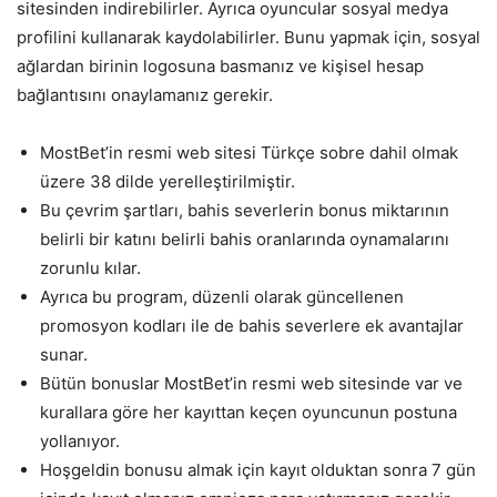
sitesinden indirebilirler. Ayrıca oyuncular sosyal medya
profilini kullanarak kaydolabilirler. Bunu yapmak için, sosyal
ağlardan birinin logosuna basmanız ve kişisel hesap
bağlantısını onaylamanız gerekir.
MostBet’in resmi web sitesi Türkçe sobre dahil olmak
üzere 38 dilde yerelleştirilmiştir.
Bu çevrim şartları, bahis severlerin bonus miktarının
belirli bir katını belirli bahis oranlarında oynamalarını
zorunlu kılar.
Ayrıca bu program, düzenli olarak güncellenen
promosyon kodları ile de bahis severlere ek avantajlar
sunar.
Bütün bonuslar MostBet’in resmi web sitesinde var ve
kurallara göre her kayıttan keçen oyuncunun postuna
yollanıyor.
Hoşgeldin bonusu almak için kayıt olduktan sonra 7 gün