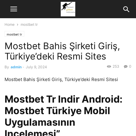
Home
mostbet tr
mostbet tr
Mostbet Bahis Şirketi Giriş,
Türkiye’deki Resmi Sites
253
0
By
admin
-
July 9, 2024
Mostbet Bahis Şirketi Giriş, Türkiye’deki Resmi Sitesi
Mostbet Tr Indir Android:
Mostbet Türkiye Mobil
Uygulamasının
Incelemesi”