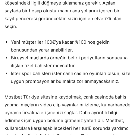
köşesindeki ilgili düğmeye tıklamanız gerekir. Açılan
sayfada bir hesap oluşturmanın ana yollarını içeren bir
kayıt penceresi görünecektir, sizin için en elveri?li olanı
seçin.
Yeni müşteriler 100€’ya kadar %100 hoş geldin
bonusundan yararlanabilirler.
Bireysel maçlarda örneğin belirli periyotların sonucuna
ilişkin özel bahisler mevcuttur.
İster spor bahisleri ister canlı casino oyunları olsun, size
uygun promosyonlar bulmakta zorlanmayacaksınız.
Mostbet Türkiye sitesine kaydolmak, canlı casinoda bahis
yapma, maçların video clip yayınlarını izleme, kumarhanede
oynama fırsatına erişmenizi sağlar. Daha ayrıntılı bilgi
edinmek için uygun bölüme gitmeniz yeterlidir. Mostbet,
kullanıcılara karşılaşabilecekleri her türlü sorunda yardımcı