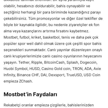
olabilir, hesabınızı doldurabilir, bahis oynayabilir ve
seçtiğiniz herhangi bir para biriminde kazandığınız parayı
çekebilirsiniz. Tüm promosyonlar ve diğer özel teklifler de
böyle bir kaynakla ilgilidir, bu nedenle ziyaretçiler ek fon
alma veya kazançlarını artırma fırsatını kaybetmez.
Mostbet, futbol, kriket, basketbol, tenis ve daha pek çok
popüler spor weil dahil olmak üzere çok çeşitli spor bahis
seçenekleri sunmaktadır. Canlı yayınlar düzenleyen onaylı
canlı krupiyerlerimizle canlı casino oyunlarının heyecanını
yaşayın. Tether, Ripple, BitcoinCash, Splash, Dogecoin,
Huobi Symbol, HUSD, Casino Gold coin, TRON, ADA, Axie
Infinity, Binance CHF, DAI, Dexsport, TrueUSD, USD Coin
empieza ZChash.
Mostbet’in Faydaları
Rekabetçi oranlar empieza çizgilerle, bahislerinizden