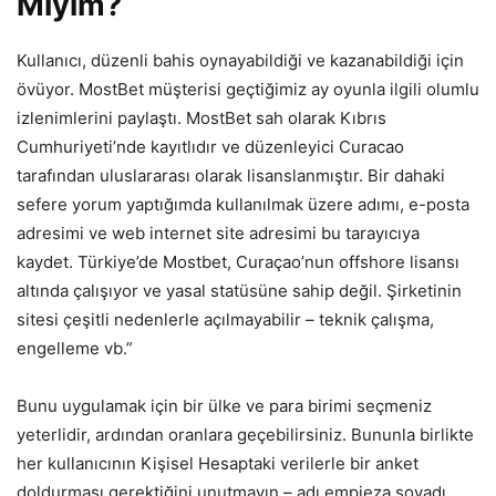
Miyim?
Kullanıcı, düzenli bahis oynayabildiği ve kazanabildiği için
övüyor. MostBet müşterisi geçtiğimiz ay oyunla ilgili olumlu
izlenimlerini paylaştı. MostBet sah olarak Kıbrıs
Cumhuriyeti’nde kayıtlıdır ve düzenleyici Curacao
tarafından uluslararası olarak lisanslanmıştır. Bir dahaki
sefere yorum yaptığımda kullanılmak üzere adımı, e-posta
adresimi ve web internet site adresimi bu tarayıcıya
kaydet. Türkiye’de Mostbet, Curaçao’nun offshore lisansı
altında çalışıyor ve yasal statüsüne sahip değil. Şirketinin
sitesi çeşitli nedenlerle açılmayabilir – teknik çalışma,
engelleme vb.”
Bunu uygulamak için bir ülke ve para birimi seçmeniz
yeterlidir, ardından oranlara geçebilirsiniz. Bununla birlikte
her kullanıcının Kişisel Hesaptaki verilerle bir anket
doldurması gerektiğini unutmayın – adı empieza soyadı,