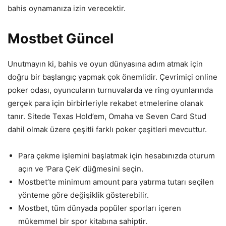
bahis oynamanıza izin verecektir.
Mostbet Güncel
Unutmayın ki, bahis ve oyun dünyasına adım atmak için
doğru bir başlangıç yapmak çok önemlidir. Çevrimiçi online
poker odası, oyuncuların turnuvalarda ve ring oyunlarında
gerçek para için birbirleriyle rekabet etmelerine olanak
tanır. Sitede Texas Hold’em, Omaha ve Seven Card Stud
dahil olmak üzere çeşitli farklı poker çeşitleri mevcuttur.
Para çekme işlemini başlatmak için hesabınızda oturum
açın ve ‘Para Çek’ düğmesini seçin.
Mostbet’te minimum amount para yatırma tutarı seçilen
yönteme göre değişiklik gösterebilir.
Mostbet, tüm dünyada popüler sporları içeren
mükemmel bir spor kitabına sahiptir.