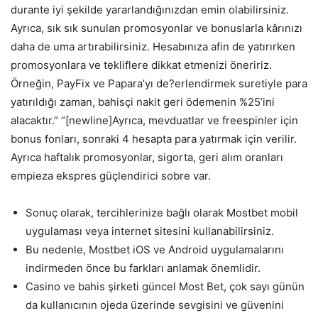
durante iyi şekilde yararlandığınızdan emin olabilirsiniz.
Ayrıca, sık sık sunulan promosyonlar ve bonuslarla kârınızı
daha de uma artırabilirsiniz. Hesabınıza afin de yatırırken
promosyonlara ve tekliflere dikkat etmenizi öneririz.
Örneğin, PayFix ve Papara’yı de?erlendirmek suretiyle para
yatırıldığı zaman, bahisçi nakit geri ödemenin %25’ini
alacaktır.” “[newline]Ayrıca, mevduatlar ve freespinler için
bonus fonları, sonraki 4 hesapta para yatırmak için verilir.
Ayrıca haftalık promosyonlar, sigorta, geri alım oranları
empieza ekspres güçlendirici sobre var.
Sonuç olarak, tercihlerinize bağlı olarak Mostbet mobil
uygulaması veya internet sitesini kullanabilirsiniz.
Bu nedenle, Mostbet iOS ve Android uygulamalarını
indirmeden önce bu farkları anlamak önemlidir.
Casino ve bahis şirketi güncel Most Bet, çok sayı günün
da kullanıcının ojeda üzerinde sevgisini ve güvenini