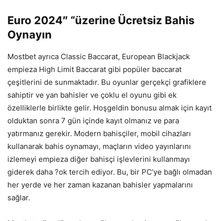
Euro 2024″ “üzerine Ücretsiz Bahis
Oynayın
Mostbet ayrıca Classic Baccarat, European Blackjack
empieza High Limit Baccarat gibi popüler baccarat
çeşitlerini de sunmaktadır. Bu oyunlar gerçekçi grafiklere
sahiptir ve yan bahisler ve çoklu el oyunu gibi ek
özelliklerle birlikte gelir. Hoşgeldin bonusu almak için kayıt
olduktan sonra 7 gün içinde kayıt olmanız ve para
yatırmanız gerekir. Modern bahisçiler, mobil cihazları
kullanarak bahis oynamayı, maçların video yayınlarını
izlemeyi empieza diğer bahisçi işlevlerini kullanmayı
giderek daha ?ok tercih ediyor. Bu, bir PC’ye bağlı olmadan
her yerde ve her zaman kazanan bahisler yapmalarını
sağlar.