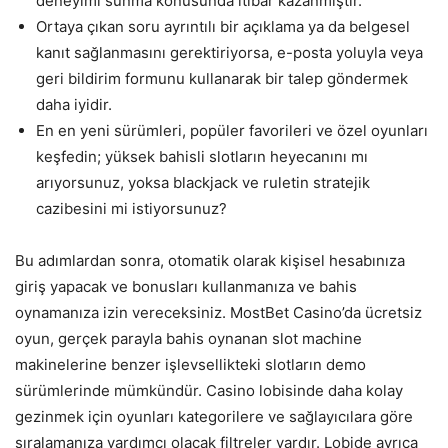
deneyimi sunma konusunda itibar kazanmıştır.
Ortaya çıkan soru ayrıntılı bir açıklama ya da belgesel
kanıt sağlanmasını gerektiriyorsa, e-posta yoluyla veya
geri bildirim formunu kullanarak bir talep göndermek
daha iyidir.
En en yeni sürümleri, popüler favorileri ve özel oyunları
keşfedin; yüksek bahisli slotların heyecanını mı
arıyorsunuz, yoksa blackjack ve ruletin stratejik
cazibesini mi istiyorsunuz?
Bu adımlardan sonra, otomatik olarak kişisel hesabınıza
giriş yapacak ve bonusları kullanmanıza ve bahis
oynamanıza izin vereceksiniz. MostBet Casino’da ücretsiz
oyun, gerçek parayla bahis oynanan slot machine
makinelerine benzer işlevsellikteki slotların demo
sürümlerinde mümkündür. Casino lobisinde daha kolay
gezinmek için oyunları kategorilere ve sağlayıcılara göre
sıralamanıza yardımcı olacak filtreler vardır. Lobide ayrıca