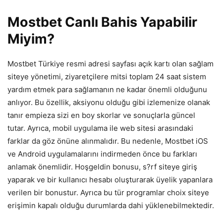
Mostbet Canlı Bahis Yapabilir
Miyim?
Mostbet Türkiye resmi adresi sayfası açık kartı olan sağlam
siteye yönetimi, ziyaretçilere mitsi toplam 24 saat sistem
yardım etmek para sağlamanın ne kadar önemli olduğunu
anlıyor. Bu özellik, aksiyonu olduğu gibi izlemenize olanak
tanır empieza sizi en boy skorlar ve sonuçlarla güncel
tutar. Ayrıca, mobil uygulama ile web sitesi arasındaki
farklar da göz önüne alınmalıdır. Bu nedenle, Mostbet iOS
ve Android uygulamalarını indirmeden önce bu farkları
anlamak önemlidir. Hoşgeldin bonusu, s?rf siteye giriş
yaparak ve bir kullanıcı hesabı oluşturarak üyelik yapanlara
verilen bir bonustur. Ayrıca bu tür programlar choix siteye
erişimin kapalı olduğu durumlarda dahi yüklenebilmektedir.