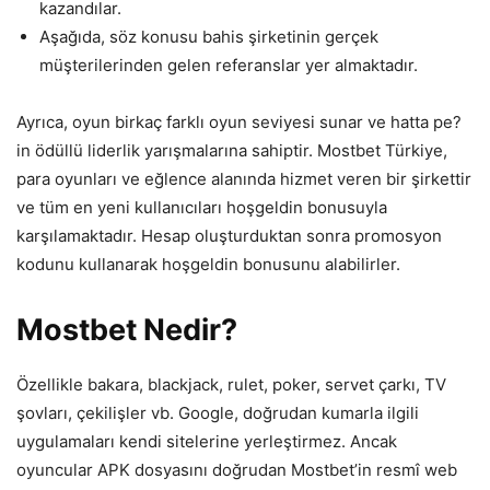
kazandılar.
Aşağıda, söz konusu bahis şirketinin gerçek
müşterilerinden gelen referanslar yer almaktadır.
Ayrıca, oyun birkaç farklı oyun seviyesi sunar ve hatta pe?
in ödüllü liderlik yarışmalarına sahiptir. Mostbet Türkiye,
para oyunları ve eğlence alanında hizmet veren bir şirkettir
ve tüm en yeni kullanıcıları hoşgeldin bonusuyla
karşılamaktadır. Hesap oluşturduktan sonra promosyon
kodunu kullanarak hoşgeldin bonusunu alabilirler.
Mostbet Nedir?
Özellikle bakara, blackjack, rulet, poker, servet çarkı, TV
şovları, çekilişler vb. Google, doğrudan kumarla ilgili
uygulamaları kendi sitelerine yerleştirmez. Ancak
oyuncular APK dosyasını doğrudan Mostbet’in resmî web